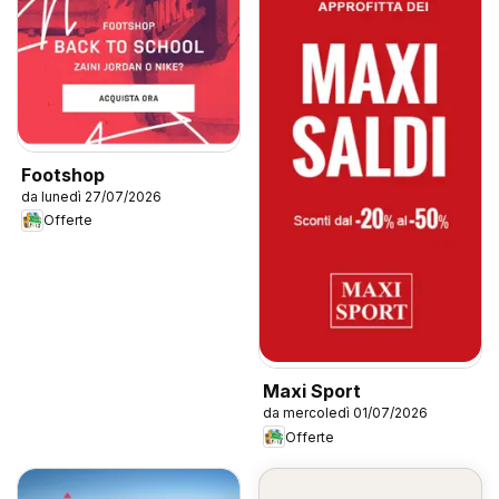
Footshop
da lunedì 27/07/2026
Offerte
Maxi Sport
da mercoledì 01/07/2026
Offerte