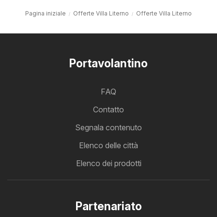
Pagina iniziale
Offerte Villa Literno
Offerte Villa Literno
Portavolantino
FAQ
Contatto
Segnala contenuto
Elenco delle città
Elenco dei prodotti
Partenariato