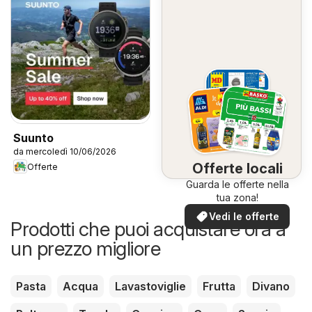
Suunto
da mercoledì 10/06/2026
Offerte locali
Offerte
Guarda le offerte nella
tua zona!
Vedi le offerte
Prodotti che puoi acquistare ora a
un prezzo migliore
Pasta
Acqua
Lavastoviglie
Frutta
Divano