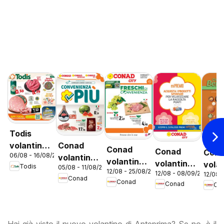
Todis
Conad
volantino
Conad
Conad
Con
06/08 - 16/08/2026
volantino
Lazio
volantino
volantino
vola
Todis
05/08 - 11/08/2026
Convenienza
12/08 - 25/08/2026
City Lazio
12/08 - 08/09/2026
City Mi
12/08 
Bene
Conad
Più Lazio
Conad
Conad
Co
Premio
Lazi
Lazio
Hai già visto il nuovo volantino di Anteprima? Se no, è il