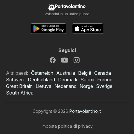
Portavolantino
Volantini in un unico punto
Seguici
Altri paesi:
Österreich
Australia
België
Canada
Schweiz
Deutschland
Danmark
Suomi
France
Great Britain
Lietuva
Nederland
Norge
Sverige
South Africa
Copyright © 2026
Portavolantino.it
.
Imposta politica di privacy