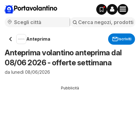
Portavolantino
Anteprima
Iscriviti
Anteprima volantino anteprima dal
08/06 2026 - offerte settimana
da lunedì 08/06/2026
Pubblicità