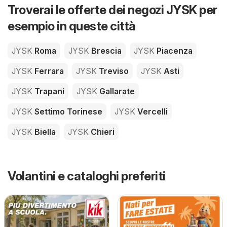
Troverai le offerte dei negozi JYSK per
esempio in queste città
JYSK
Roma
JYSK
Brescia
JYSK
Piacenza
JYSK
Ferrara
JYSK
Treviso
JYSK
Asti
JYSK
Trapani
JYSK
Gallarate
JYSK
Settimo Torinese
JYSK
Vercelli
JYSK
Biella
JYSK
Chieri
Volantini e cataloghi preferiti