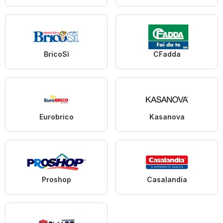
BricoSì
CFadda
Eurobrico
Kasanova
Proshop
Casalandia