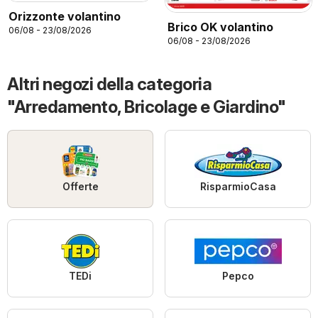
Orizzonte volantino
Brico OK volantino
06/08 - 23/08/2026
06/08 - 23/08/2026
Altri negozi della categoria
"Arredamento, Bricolage e Giardino"
Offerte
RisparmioCasa
TEDi
Pepco