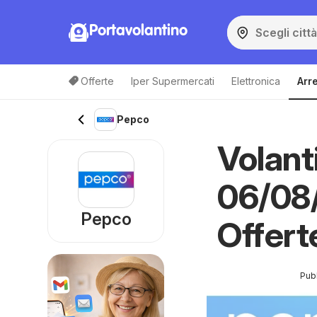
Portavolantino
Offerte
Iper Supermercati
Elettronica
Arr
Pepco
Volant
06/08/
Pepco
Offert
Pubb