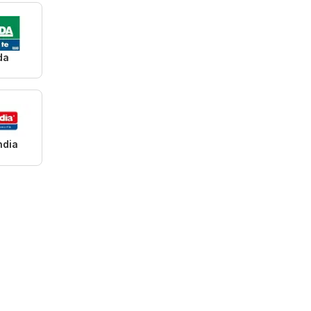
da
ndia