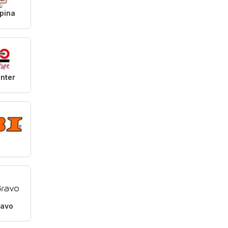
pina
enter
ravo