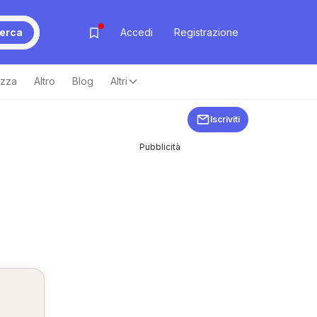
erca
Accedi
Registrazione
ezza
Altro
Blog
Altri
Iscriviti
Pubblicità