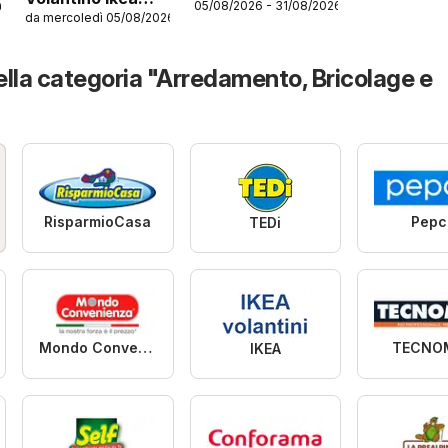
05/08/2026 - 31/08/2026
26
catalogo
da mercoledì 05/08/2026
Family
della categoria "Arredamento, Bricolage e
RisparmioCasa
Pepc
TEDi
Mondo Convenienza
TECNO
IKEA