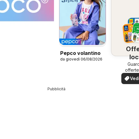
Offe
Pepco volantino
loc
da giovedì 06/08/2026
Guard
offerte
tua z
Vedi
offe
Pubblicità