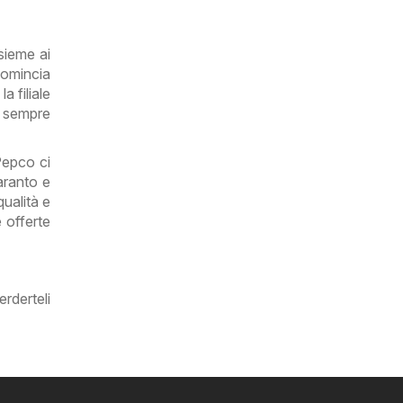
nsieme ai
Comincia
a filiale
a sempre
 Pepco ci
aranto e
ualità e
e offerte
rderteli