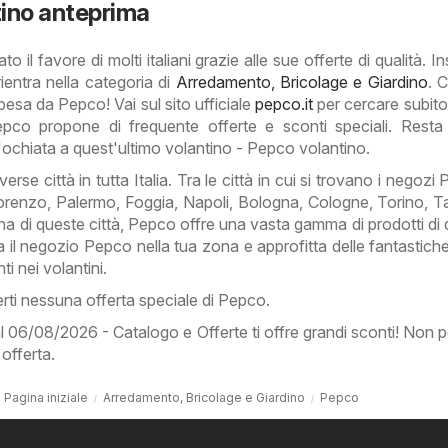
ino anteprima
il favore di molti italiani grazie alle sue offerte di qualità. I
rientra nella categoria di
Arredamento, Bricolage e Giardino
. 
pesa da Pepco! Vai sul sito ufficiale
pepco.it
per cercare subito l
epco propone di frequente offerte e sconti speciali. Rest
'ochiata a quest'ultimo volantino - Pepco volantino.
erse città in tutta Italia. Tra le città in cui si trovano i negozi
enzo, Palermo, Foggia, Napoli, Bologna, Cologne, Torino, T
na di queste città, Pepco offre una vasta gamma di prodotti di q
ta il negozio Pepco nella tua zona e approfitta delle fantastich
ti nei volantini.
derti nessuna offerta speciale di Pepco.
 06/08/2026 - Catalogo e Offerte ti offre grandi sconti! Non pe
 offerta.
Pagina iniziale
Arredamento, Bricolage e Giardino
Pepco