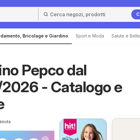
C
edamento, Bricolage e Giardino
Sport e Moda
Salute e Bell
ino Pepco dal
2026 - Catalogo e
e
licità