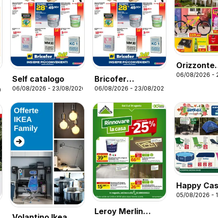
Orizzonte
06/08/2026 - 
volantino
Self catalogo
Bricofer
06/08/2026 - 23/08/2026
06/08/2026 - 23/08/2026
volantino
26
Happy Ca
05/08/2026 - 
volantino
Leroy Merlin
Volantino Ikea