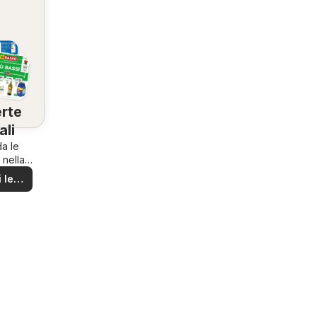
rte
ali
a le
 nella
ona!
 le
rte