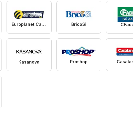
Europlanet Casa
BricoSì
CFad
Proshop
Casala
Kasanova