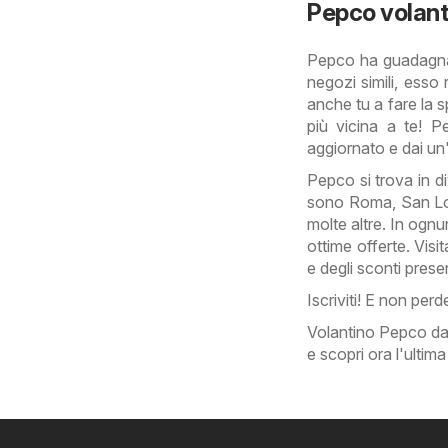
Pepco volant
Pepco ha guadagnato 
negozi simili, esso 
anche tu a fare la s
più vicina a te! P
aggiornato e dai un
Pepco si trova in div
sono Roma, San Lor
molte altre. In ognu
ottime offerte. Visi
e degli sconti presen
Iscriviti! E non per
Volantino Pepco dal
e scopri ora l'ultima