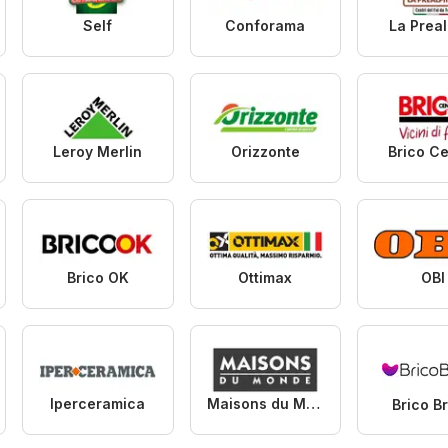
Self
Conforama
La Preal
Leroy Merlin
Orizzonte
Brico C
Brico OK
Ottimax
OBI
Iperceramica
Maisons du Monde
Brico B