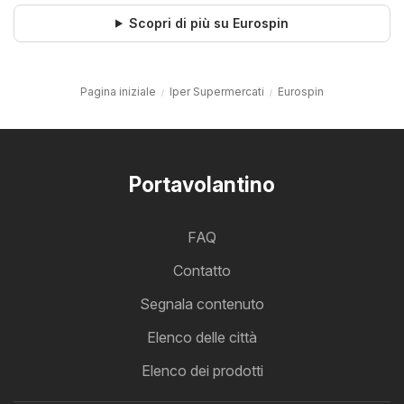
Scopri di più su Eurospin
Pagina iniziale
Iper Supermercati
Eurospin
Portavolantino
FAQ
Contatto
Segnala contenuto
Elenco delle città
Elenco dei prodotti