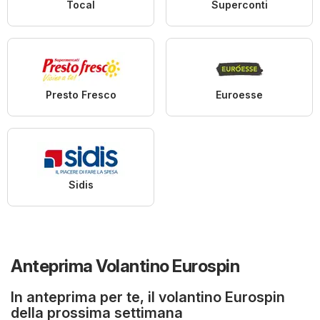
Tocal
Superconti
Presto Fresco
Euroesse
Sidis
Anteprima Volantino Eurospin
In anteprima per te, il volantino Eurospin
della prossima settimana