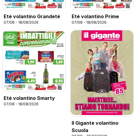
Eté volantino Grandeté
Eté volantino Prime
07/08 - 18/08/2026
07/08 - 18/08/2026
Eté volantino Smarty
07/08 - 18/08/2026
Il Gigante volantino
Scuola