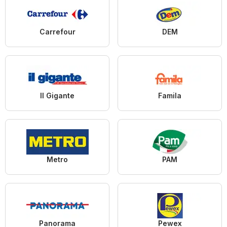
Carrefour
DEM
Il Gigante
Famila
Metro
PAM
Panorama
Pewex