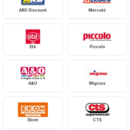
ARD Discount
Mercatò
Eté
Piccolo
A&O
Migross
Ekom
CTS