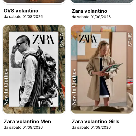
OVS volantino
Zara volantino
da sabato 01/08/2026
da sabato 01/08/2026
Zara volantino Men
Zara volantino Girls
da sabato 01/08/2026
da sabato 01/08/2026