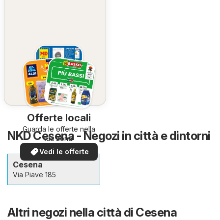
Offerte locali
Guarda le offerte nella
NKD Cesena - Negozi in città e dintorni
tua zona!
Vedi le offerte
Cesena
Via Piave 185
Altri negozi nella città di Cesena