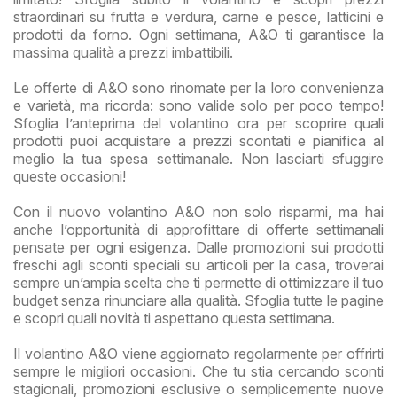
straordinari su frutta e verdura, carne e pesce, latticini e
prodotti da forno. Ogni settimana, A&O ti garantisce la
massima qualità a prezzi imbattibili.
Le offerte di A&O sono rinomate per la loro convenienza
e varietà, ma ricorda: sono valide solo per poco tempo!
Sfoglia l’anteprima del volantino ora per scoprire quali
prodotti puoi acquistare a prezzi scontati e pianifica al
meglio la tua spesa settimanale. Non lasciarti sfuggire
queste occasioni!
Con il nuovo volantino A&O non solo risparmi, ma hai
anche l’opportunità di approfittare di offerte settimanali
pensate per ogni esigenza. Dalle promozioni sui prodotti
freschi agli sconti speciali su articoli per la casa, troverai
sempre un’ampia scelta che ti permette di ottimizzare il tuo
budget senza rinunciare alla qualità. Sfoglia tutte le pagine
e scopri quali novità ti aspettano questa settimana.
Il volantino A&O viene aggiornato regolarmente per offrirti
sempre le migliori occasioni. Che tu stia cercando sconti
stagionali, promozioni esclusive o semplicemente nuove