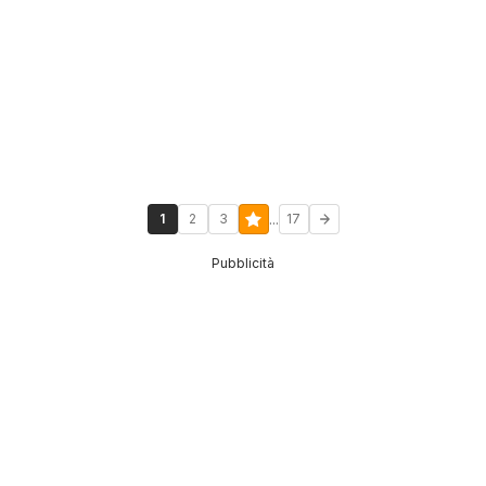
...
1
2
3
17
Pubblicità