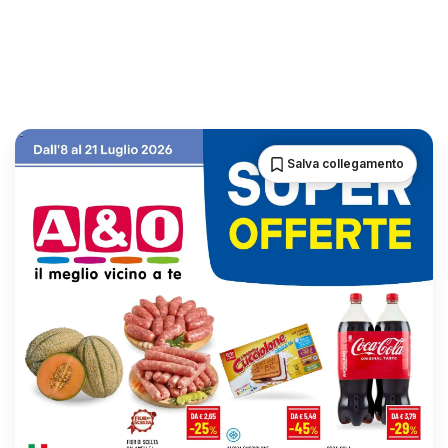
Salva collegamento