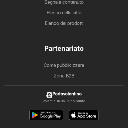
Segnala contenuto
Elenco delle città
Elenco dei prodotti
Partenariato
Come pubblicizzare
Zona B2B
Portavolantino
Volantini in un unico punto