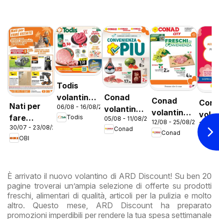
Todis
Conad
volantino
Conad
Con
Nati per
06/08 - 16/08/2026
volantino
Lazio
volantino
vola
fare
Todis
05/08 - 11/08/2026
Convenienza
12/08 - 25/08/2026
City Lazio
12/08 
City 
30/07 - 23/08/2026
estate
Conad
Più Lazio
Conad
Co
Prem
OBI
Lazi
È arrivato il nuovo volantino di ARD Discount! Su ben 20
pagine troverai un’ampia selezione di offerte su prodotti
freschi, alimentari di qualità, articoli per la pulizia e molto
altro. Questo mese, ARD Discount ha preparato
promozioni imperdibili per rendere la tua spesa settimanale