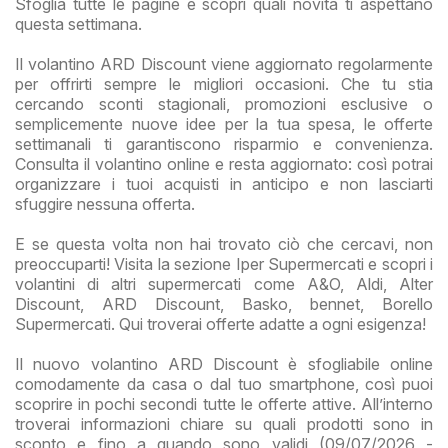
Sfoglia tutte le pagine e scopri quali novità ti aspettano
questa settimana.
Il volantino ARD Discount viene aggiornato regolarmente
per offrirti sempre le migliori occasioni. Che tu stia
cercando sconti stagionali, promozioni esclusive o
semplicemente nuove idee per la tua spesa, le offerte
settimanali ti garantiscono risparmio e convenienza.
Consulta il volantino online e resta aggiornato: così potrai
organizzare i tuoi acquisti in anticipo e non lasciarti
sfuggire nessuna offerta.
E se questa volta non hai trovato ciò che cercavi, non
preoccuparti! Visita la sezione Iper Supermercati e scopri i
volantini di altri supermercati come A&O, Aldi, Alter
Discount, ARD Discount, Basko, bennet, Borello
Supermercati. Qui troverai offerte adatte a ogni esigenza!
Il nuovo volantino ARD Discount è sfogliabile online
comodamente da casa o dal tuo smartphone, così puoi
scoprire in pochi secondi tutte le offerte attive. All’interno
troverai informazioni chiare su quali prodotti sono in
sconto e fino a quando sono validi (09/07/2026 -