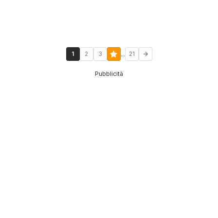
...
1
2
3
21
Pubblicità