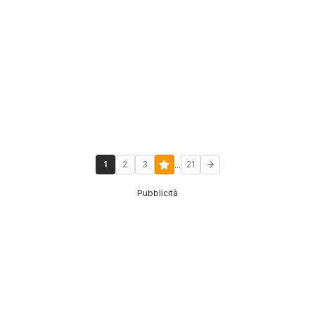
...
1
2
3
21
Pubblicità