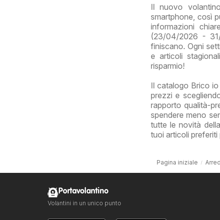
Il nuovo volantin
smartphone, così puo
informazioni chia
(23/04/2026 - 31/
finiscano. Ogni sett
e articoli stagion
risparmio!
Il catalogo Brico io
prezzi e scegliendo
rapporto qualità-pre
spendere meno senza
tutte le novità del
tuoi articoli preferi
Pagina iniziale
Arre
Portavolantino
Volantini in un unico punto