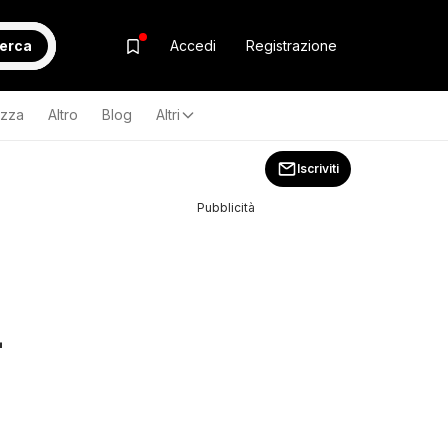
erca
Accedi
Registrazione
ezza
Altro
Blog
Altri
Iscriviti
Pubblicità
-