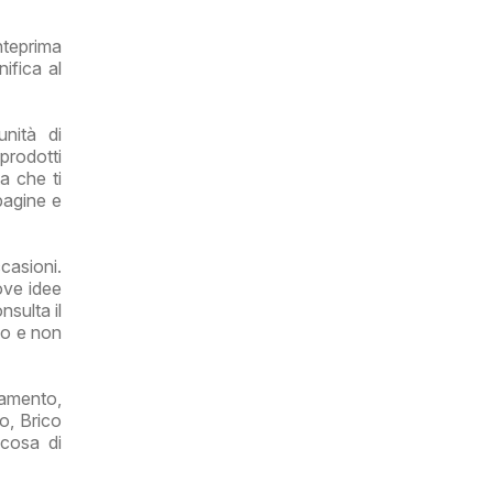
nteprima
ifica al
nità di
prodotti
a che ti
 pagine e
ccasioni.
ove idee
nsulta il
ipo e non
damento,
o, Brico
lcosa di