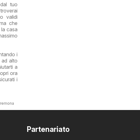
dal tuo
 troverai
 validi
rima che
r la casa
 massimo
ntando i
 ad alto
utarti a
opri ora
curati i
 Cremona
Partenariato