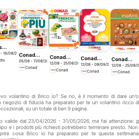
s
 - 16/08/2026
ntino
Conad
Conad
Conad
Conad
dis
05/08 - 11/08/2026
o
volantino
12/08 - 25/08/2026
volantino
12/08 - 08/09/2026
volantino
12/08 - 25/08/
volantino
Conad
Convenienza
Conad
Conad
City Lazio
Conad
City Mi
Benesplor
Più Lazio
Premio
Lazio
Lazio
uovo volantino di Brico io? Se no, è il momento di dare un’o
 negozio di fiducia ha preparato per te un volantino ricco di
 eccezionali, su un totale di ben 9 pagine.
 valide dal 23/04/2026 - 31/05/2026, ma fai attenzione: gl
empo e i prodotti più richiesti potrebbero terminare presto. Non
oprire cosa Brico io ha preparato per te questa settimana