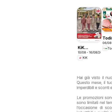
Todi
06/08
vola
KiK
To
Lazi
10/08 - 16/08/2026
volantino
KiK
Più
divertimento
a scuola
Hai già visto il n
Questo mese, il tuo
imperdibili e sconti
Le promozioni sono
sono limitati nel t
l’occasione di sc