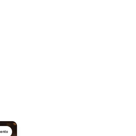
mento