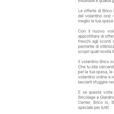
imbattibili e qualità 
Le offerte di Brico
del volantino ora! 
meglio la tua spesa
Con il nuovo vola
approfittare di offe
freschi agli sconti 
permette di ottimizz
scopri quali novità 
Il volantino Brico i
Che tu stia cercand
per la tua spesa, le
volantino online e r
lasciarti sfuggire n
E se questa volta 
Bricolage e Giardino
Center, Brico io, 
speciale per tutti!