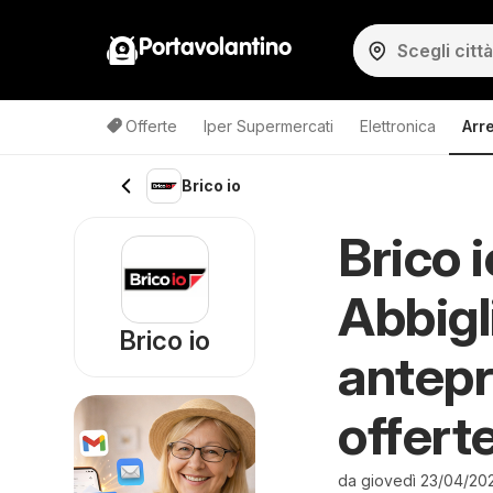
Portavolantino
Offerte
Iper Supermercati
Elettronica
Arr
Brico io
Brico 
Abbig
Brico io
antepr
offert
da giovedì 23/04/20