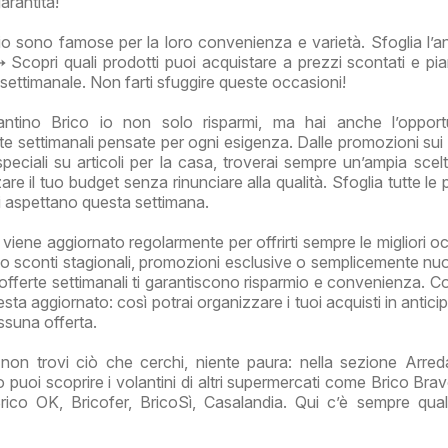
garantita!
 io sono famose per la loro convenienza e varietà. Sfoglia l’a
➙ Scopri quali prodotti puoi acquistare a prezzi scontati e pian
 settimanale. Non farti sfuggire queste occasioni!
ntino Brico io non solo risparmi, ma hai anche l’opportu
rte settimanali pensate per ogni esigenza. Dalle promozioni sui 
speciali su articoli per la casa, troverai sempre un’ampia scelt
are il tuo budget senza rinunciare alla qualità. Sfoglia tutte le
ti aspettano questa settimana.
o viene aggiornato regolarmente per offrirti sempre le migliori o
o sconti stagionali, promozioni esclusive o semplicemente nu
 offerte settimanali ti garantiscono risparmio e convenienza. Co
esta aggiornato: così potrai organizzare i tuoi acquisti in antic
essuna offerta.
non trovi ciò che cerchi, niente paura: nella sezione Arre
 puoi scoprire i volantini di altri supermercati come Brico Brav
Brico OK, Bricofer, BricoSì, Casalandia. Qui c’è sempre qua