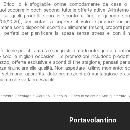
o Brico io è sfogliabile online comodamente da casa o 
i scoprire in pochi secondi tutte le offerte attive. All’interno
re su quali prodotti sono in sconto e fino a quando sono
05/2026), per aiutarti a cogliere al volo le promozioni p
imana sono disponibili sconti su alimentari freschi, prodotti pe
ali, perfetti per pianificare la spesa senza stress e con il
 è ideale per chi ama fare acquisti in modo intelligente, confro
 solo le migliori occasioni. Le promozioni includono prodotti
zzo, offerte esclusive e sconti di fine stagione, pensati per ai
 rinunciare alla qualità. Non aspettare l’ultimo momento: sc
la settimana, approfitta delle promozioni più vantaggiose e assi
ti prima che vadano esauriti!
damento, Bricolage e Giardino
Brico io
Brico io volantino Abbigliamento
Portavolantino