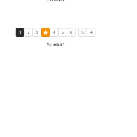
...
1
2
3
4
5
6
10
Pubblicità