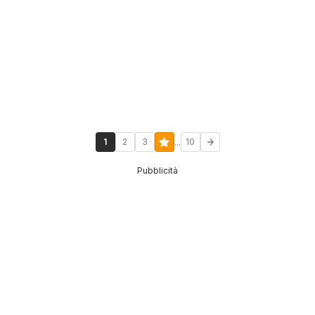
...
1
2
3
10
Pubblicità