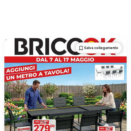
Salva collegamento