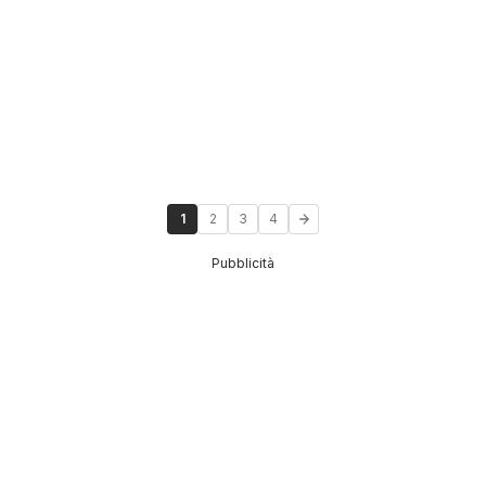
1
2
3
4
Pubblicità