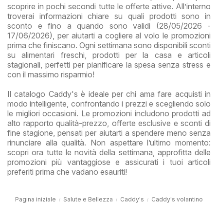
scoprire in pochi secondi tutte le offerte attive. All’interno
troverai informazioni chiare su quali prodotti sono in
sconto e fino a quando sono validi (28/05/2026 -
17/06/2026), per aiutarti a cogliere al volo le promozioni
prima che finiscano. Ogni settimana sono disponibili sconti
su alimentari freschi, prodotti per la casa e articoli
stagionali, perfetti per pianificare la spesa senza stress e
con il massimo risparmio!
Il catalogo Caddy's è ideale per chi ama fare acquisti in
modo intelligente, confrontando i prezzi e scegliendo solo
le migliori occasioni. Le promozioni includono prodotti ad
alto rapporto qualità-prezzo, offerte esclusive e sconti di
fine stagione, pensati per aiutarti a spendere meno senza
rinunciare alla qualità. Non aspettare l’ultimo momento:
scopri ora tutte le novità della settimana, approfitta delle
promozioni più vantaggiose e assicurati i tuoi articoli
preferiti prima che vadano esauriti!
Pagina iniziale
Salute e Bellezza
Caddy's
Caddy's volantino