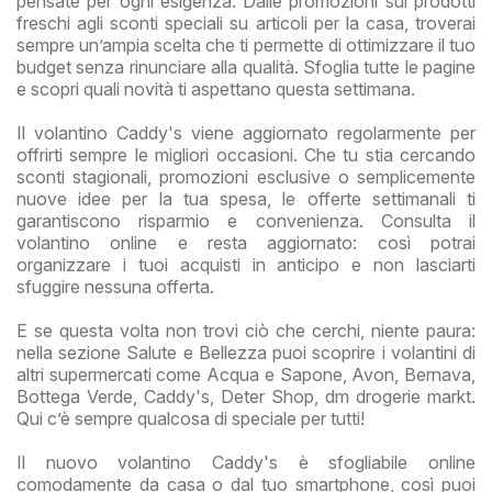
pensate per ogni esigenza. Dalle promozioni sui prodotti
freschi agli sconti speciali su articoli per la casa, troverai
sempre un’ampia scelta che ti permette di ottimizzare il tuo
budget senza rinunciare alla qualità. Sfoglia tutte le pagine
e scopri quali novità ti aspettano questa settimana.
Il volantino Caddy's viene aggiornato regolarmente per
offrirti sempre le migliori occasioni. Che tu stia cercando
sconti stagionali, promozioni esclusive o semplicemente
nuove idee per la tua spesa, le offerte settimanali ti
garantiscono risparmio e convenienza. Consulta il
volantino online e resta aggiornato: così potrai
organizzare i tuoi acquisti in anticipo e non lasciarti
sfuggire nessuna offerta.
E se questa volta non trovi ciò che cerchi, niente paura:
nella sezione Salute e Bellezza puoi scoprire i volantini di
altri supermercati come Acqua e Sapone, Avon, Bernava,
Bottega Verde, Caddy's, Deter Shop, dm drogerie markt.
Qui c’è sempre qualcosa di speciale per tutti!
Il nuovo volantino Caddy's è sfogliabile online
comodamente da casa o dal tuo smartphone, così puoi