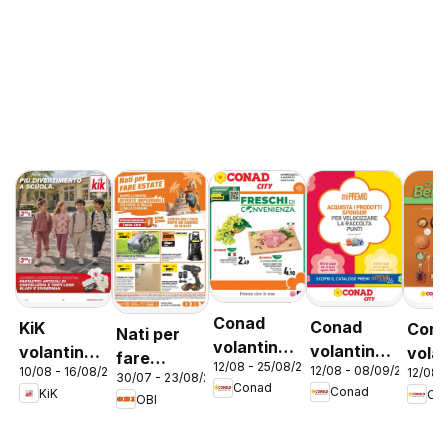
Conad
Conad
KiK
Con
Nati per
volantino
volantino
volantino
vola
fare
12/08 - 25/08/2026
City Lazio
12/08 - 08/09/2026
10/08 - 16/08/2026
City Mi
12/08 
Più
Bene
30/07 - 23/08/2026
estate
Conad
Conad
KiK
Co
Premio
divertimento
Lazi
OBI
Lazio
a scuola