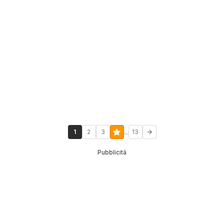
...
1
2
3
13
Pubblicità