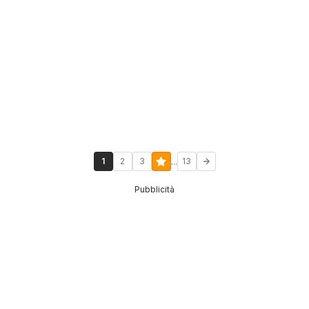
...
1
2
3
13
Pubblicità