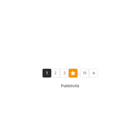
...
1
2
3
19
Pubblicità