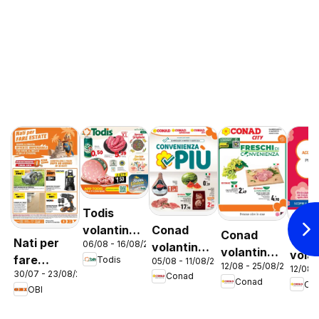
Todis
Conad
volantino
Conad
Con
Nati per
06/08 - 16/08/2026
volantino
Lazio
volantino
vola
fare
Todis
05/08 - 11/08/2026
Convenienza
12/08 - 25/08/2026
City Lazio
12/08 
City 
30/07 - 23/08/2026
estate
Conad
Più Lazio
Conad
Co
Prem
OBI
Lazi