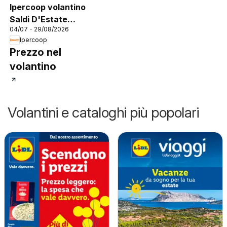
Ipercoop volantino
Saldi D'Estate
04/07 - 29/08/2026
Piemonte
Ipercoop
Prezzo nel
volantino
Volantini e cataloghi più popolari