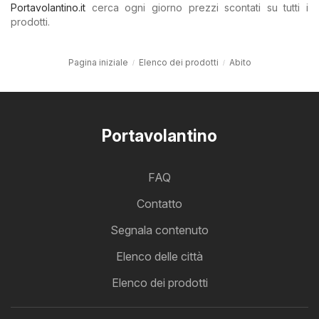
Portavolantino.it
cerca ogni giorno prezzi scontati su tutti i
prodotti.
Pagina iniziale
Elenco dei prodotti
Abito
Portavolantino
FAQ
Contatto
Segnala contenuto
Elenco delle città
Elenco dei prodotti