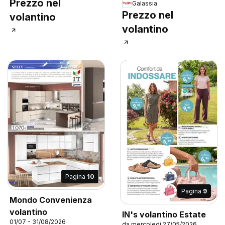
Prezzo nel
Galassia
Prezzo nel
volantino
volantino
Pagina
10
Pagina
9
Mondo Convenienza
volantino
IN's volantino Estate
01/07 - 31/08/2026
da mercoledì 27/05/2026