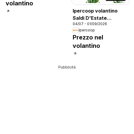
volantino
Ipercoop volantino
Saldi D'Estate
04/07 - 01/09/2026
Lombardia
Ipercoop
Prezzo nel
volantino
Pubblicità