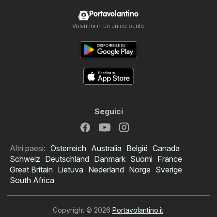
Portavolantino
Volantini in un unico punto
Seguici
Altri paesi:
Österreich
Australia
België
Canada
Schweiz
Deutschland
Danmark
Suomi
France
Great Britain
Lietuva
Nederland
Norge
Sverige
South Africa
Copyright © 2026
Portavolantino.it
.