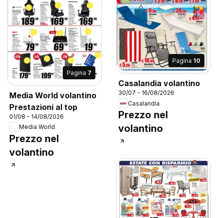
Pagina
10
Pagina
7
Casalandia volantino
30/07 - 16/08/2026
Media World volantino
Casalandia
Prestazioni al top
Prezzo nel
01/08 - 14/08/2026
volantino
Media World
Prezzo nel
volantino