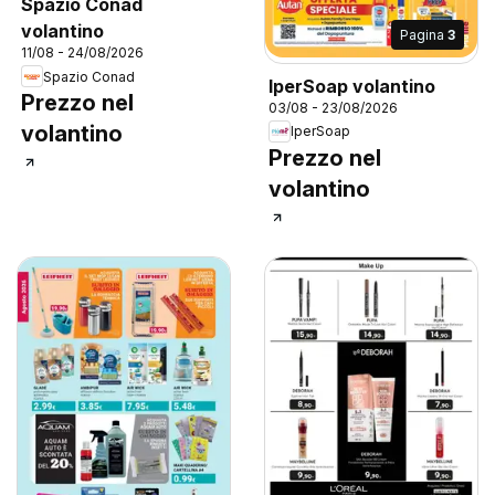
Spazio Conad
volantino
Pagina
3
11/08 - 24/08/2026
Spazio Conad
IperSoap volantino
Prezzo nel
03/08 - 23/08/2026
volantino
IperSoap
Prezzo nel
volantino