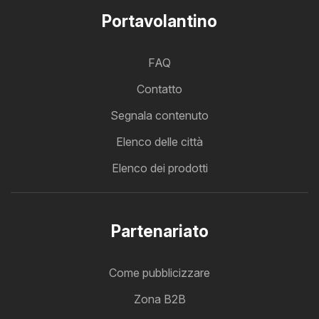
Portavolantino
FAQ
Contatto
Segnala contenuto
Elenco delle città
Elenco dei prodotti
Partenariato
Come pubblicizzare
Zona B2B