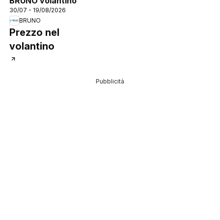
BRUNO volantino
30/07 - 19/08/2026
BRUNO
Prezzo nel
volantino
Pubblicità