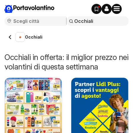
Portavolantino
Occhiali
Occhiali in offerta: il miglior prezzo nei
volantini di questa settimana