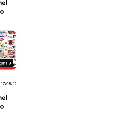
nel
no
gina
9
 17/08/2026
nel
no