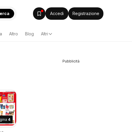
erca
Accedi
Registrazione
za
Altro
Blog
Altri
Pubblicità
gina
4