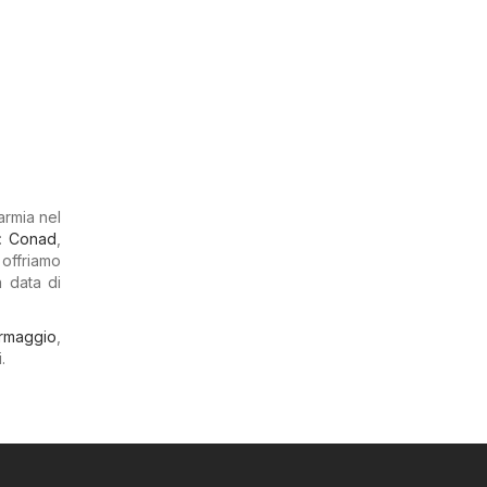
armia nel
e:
Conad
,
i offriamo
a data di
rmaggio
,
.