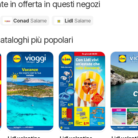
 in offerta in questi negozi
Conad
Salame
Lidl
Salame
cataloghi più popolari