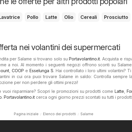
 le offerte per altri prodotti popolari
Lavatrice
Pollo
Latte
Olio
Cereali
Prosciutto
ferta nei volantini dei supermercati
vendita per Salame si trovano solo su
Portavolantino.it
. Acquista e risp
eme a noi. Al momento i seguenti negozi offrono sconti su Salam
count
,
COOP
e
Esselunga S
. Hai controllato i loro ultimi volantini? T
antini in cui ora puoi trovare Salame in saldo: Controlla sempre l
zione per non perdere gli ottimi prezzi!
e vuoi risparmiare? Scopri le promozioni su prodotti come
Latte
,
Fo
o
.
Portavolantino.it
cerca ogni giorno prezzi scontati su tutti i prodotti
Pagina iniziale
Elenco dei prodotti
Salame