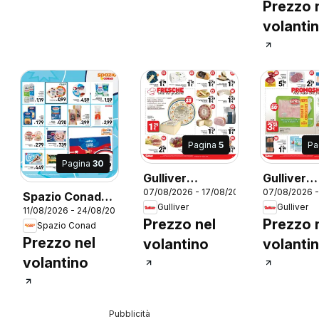
Prezzo 
volanti
Pagina
5
Pa
Pagina
30
Gulliver
Gulliver
07/08/2026 - 17/08/2026
07/08/2026 -
volantino
volantino
Spazio Conad
Gulliver
Gulliver
26
11/08/2026 - 24/08/2026
volantino
Prezzo nel
Prezzo 
Spazio Conad
Prezzo nel
volantino
volanti
volantino
Pubblicità