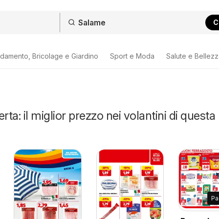
C
damento, Bricolage e Giardino
Sport e Moda
Salute e Bellez
rta: il miglior prezzo nei volantini di questa
Pa