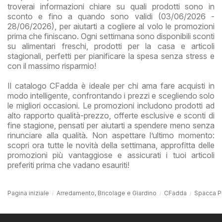
troverai informazioni chiare su quali prodotti sono in
sconto e fino a quando sono validi (03/06/2026 -
28/06/2026), per aiutarti a cogliere al volo le promozioni
prima che finiscano. Ogni settimana sono disponibili sconti
su alimentari freschi, prodotti per la casa e articoli
stagionali, perfetti per pianificare la spesa senza stress e
con il massimo risparmio!
Il catalogo CFadda è ideale per chi ama fare acquisti in
modo intelligente, confrontando i prezzi e scegliendo solo
le migliori occasioni. Le promozioni includono prodotti ad
alto rapporto qualità-prezzo, offerte esclusive e sconti di
fine stagione, pensati per aiutarti a spendere meno senza
rinunciare alla qualità. Non aspettare l’ultimo momento:
scopri ora tutte le novità della settimana, approfitta delle
promozioni più vantaggiose e assicurati i tuoi articoli
preferiti prima che vadano esauriti!
Pagina iniziale
Arredamento, Bricolage e Giardino
CFadda
Spacca P