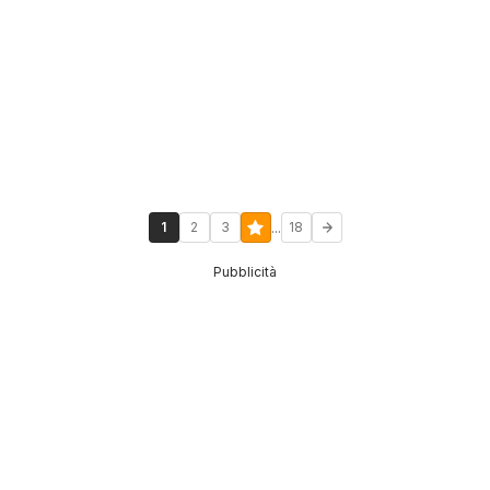
...
1
2
3
18
Pubblicità