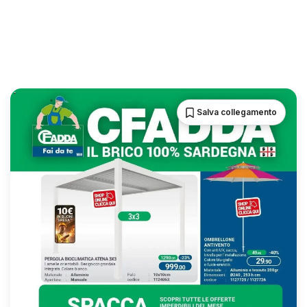
Salva collegamento