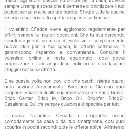
freschi agli sconti speciali su articoli per la casa, troverai
sempre un’ampia scelta che ti permette di ottimizzare il tuo
budget senza rinunciare alla qualità. Sfoglia tutte le pagine
e scopri quali novità ti aspettano questa settimana.
Il volantino CFadda viene aggiornato regolarmente per
offrirti sempre le migliori occasioni. Che tu stia cercando
sconti stagionali, promozioni esclusive o semplicemente
nuove idee per la tua spesa, le offerte settimanali ti
garantiscono risparmio e convenienza. Consulta il
volantino online e resta aggiornato: così potrai
organizzare i tuoi acquisti in anticipo e non lasciarti
sfuggire nessuna offerta.
E se questa volta non trovi ciò che cerchi, niente paura:
nella sezione Arredamento, Bricolage e Giardino puoi
scoprire i volantini di altri supermercati come Brico Bravo,
Brico Center, Brico io, Brico OK, Bricofer, BricoSì,
Casalandia. Qui c’è sempre qualcosa di speciale per tutti!
Il nuovo volantino CFadda è sfogliabile online
comodamente da casa o dal tuo smartphone, così puoi
scoprire in pochi secondi tutte le offerte attive. All’interno