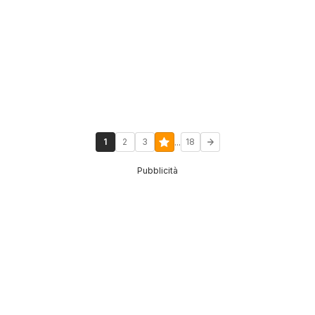
...
1
2
3
18
Pubblicità