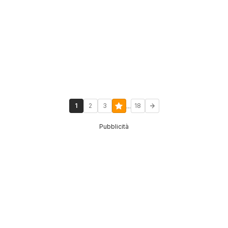
...
1
2
3
18
Pubblicità