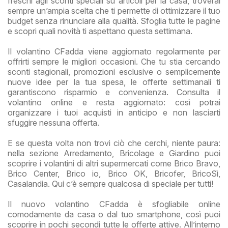
freschi agli sconti speciali su articoli per la casa, troverai
sempre un’ampia scelta che ti permette di ottimizzare il tuo
budget senza rinunciare alla qualità. Sfoglia tutte le pagine
e scopri quali novità ti aspettano questa settimana.
Il volantino CFadda viene aggiornato regolarmente per
offrirti sempre le migliori occasioni. Che tu stia cercando
sconti stagionali, promozioni esclusive o semplicemente
nuove idee per la tua spesa, le offerte settimanali ti
garantiscono risparmio e convenienza. Consulta il
volantino online e resta aggiornato: così potrai
organizzare i tuoi acquisti in anticipo e non lasciarti
sfuggire nessuna offerta.
E se questa volta non trovi ciò che cerchi, niente paura:
nella sezione Arredamento, Bricolage e Giardino puoi
scoprire i volantini di altri supermercati come Brico Bravo,
Brico Center, Brico io, Brico OK, Bricofer, BricoSì,
Casalandia. Qui c’è sempre qualcosa di speciale per tutti!
Il nuovo volantino CFadda è sfogliabile online
comodamente da casa o dal tuo smartphone, così puoi
scoprire in pochi secondi tutte le offerte attive. All’interno