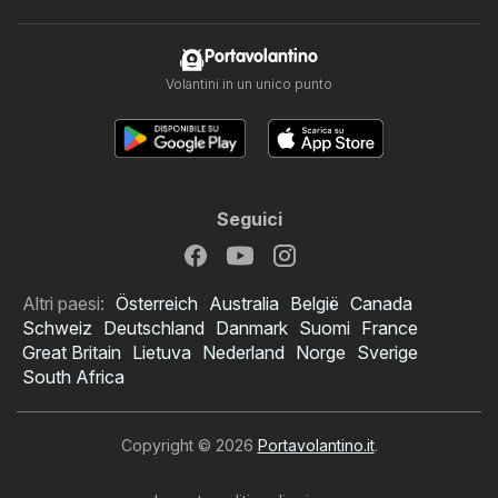
Portavolantino
Volantini in un unico punto
Seguici
Altri paesi:
Österreich
Australia
België
Canada
Schweiz
Deutschland
Danmark
Suomi
France
Great Britain
Lietuva
Nederland
Norge
Sverige
South Africa
Copyright © 2026
Portavolantino.it
.