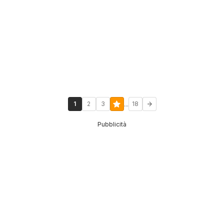
...
1
2
3
18
Pubblicità