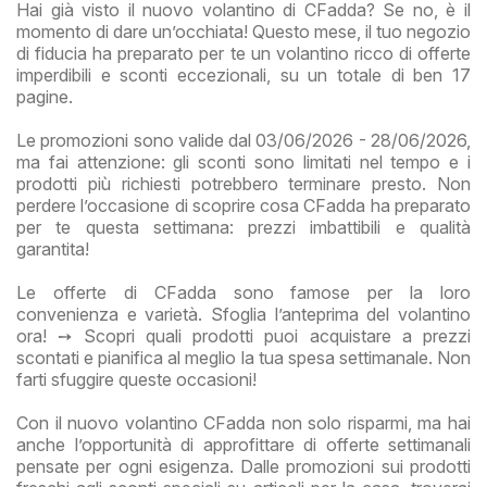
Hai già visto il nuovo volantino di CFadda? Se no, è il
momento di dare un’occhiata! Questo mese, il tuo negozio
di fiducia ha preparato per te un volantino ricco di offerte
imperdibili e sconti eccezionali, su un totale di ben 17
pagine.
Le promozioni sono valide dal 03/06/2026 - 28/06/2026,
ma fai attenzione: gli sconti sono limitati nel tempo e i
prodotti più richiesti potrebbero terminare presto. Non
perdere l’occasione di scoprire cosa CFadda ha preparato
per te questa settimana: prezzi imbattibili e qualità
garantita!
Le offerte di CFadda sono famose per la loro
convenienza e varietà. Sfoglia l’anteprima del volantino
ora! ➙ Scopri quali prodotti puoi acquistare a prezzi
scontati e pianifica al meglio la tua spesa settimanale. Non
farti sfuggire queste occasioni!
Con il nuovo volantino CFadda non solo risparmi, ma hai
anche l’opportunità di approfittare di offerte settimanali
pensate per ogni esigenza. Dalle promozioni sui prodotti