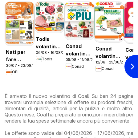
Todis
Conad
volantino
Conad
Con
Nati per
06/08 - 16/08/2026
volantino
Lazio
volantino
vola
fare
Todis
05/08 - 11/08/2026
Convenienza
12/08 - 25/08/2026
City Lazio
12/08 
City 
30/07 - 23/08/2026
estate
Conad
Più Lazio
Conad
Co
Prem
OBI
Lazi
È arrivato il nuovo volantino di Coal! Su ben 24 pagine
troverai un’ampia selezione di offerte su prodotti freschi,
alimentari di qualità, articoli per la pulizia e molto altro.
Questo mese, Coal ha preparato promozioni imperdibili per
rendere la tua spesa settimanale ancora più conveniente.
Le offerte sono valide dal 04/06/2026 - 17/06/2026, ma