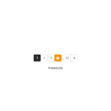
...
1
2
3
25
Pubblicità