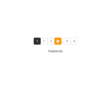
...
1
2
3
9
Pubblicità