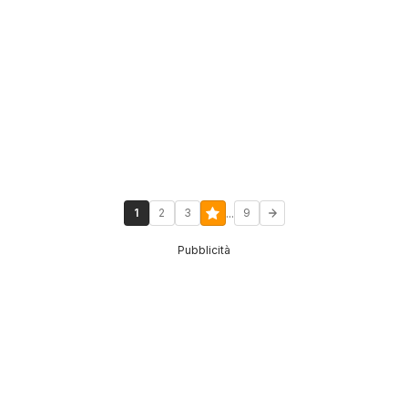
...
1
2
3
9
Pubblicità