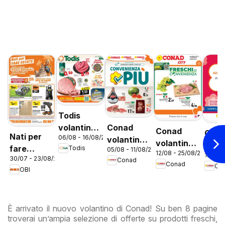
Todis
Conad
volantino
Conad
Con
Nati per
06/08 - 16/08/2026
volantino
Lazio
volantino
vola
fare
Todis
05/08 - 11/08/2026
Convenienza
12/08 - 25/08/2026
City Lazio
12/08 
City 
30/07 - 23/08/2026
estate
Conad
Più Lazio
Conad
Co
Prem
OBI
Lazi
È arrivato il nuovo volantino di Conad! Su ben 8 pagine
troverai un’ampia selezione di offerte su prodotti freschi,