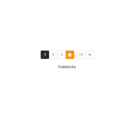
...
1
2
3
13
Pubblicità