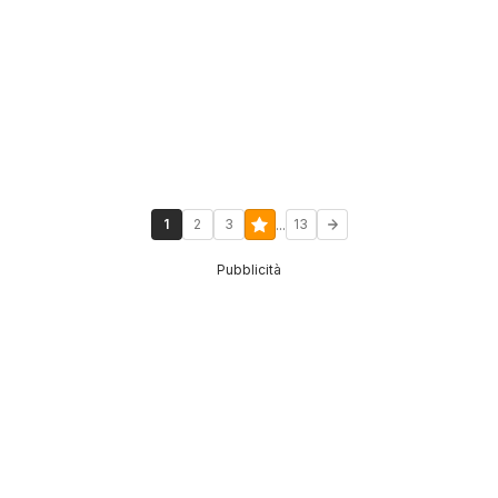
...
1
2
3
13
Pubblicità