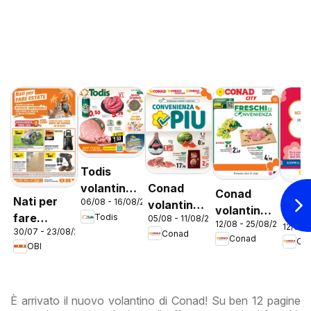
Todis
Conad
volantino
Conad
Con
Nati per
06/08 - 16/08/2026
volantino
Lazio
volantino
vola
fare
Todis
05/08 - 11/08/2026
Convenienza
12/08 - 25/08/2026
City Lazio
12/08 
City 
30/07 - 23/08/2026
estate
Conad
Più Lazio
Conad
Co
Prem
OBI
Lazi
È arrivato il nuovo volantino di Conad! Su ben 12 pagine