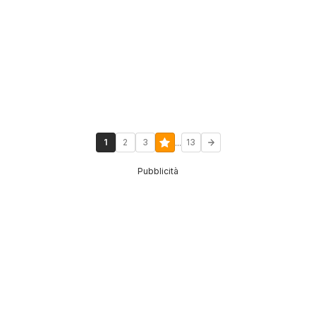
...
1
2
3
13
Pubblicità