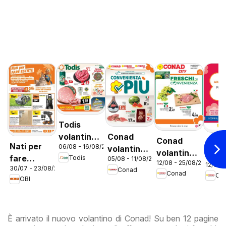
Todis
Conad
volantino
Conad
Con
Nati per
06/08 - 16/08/2026
volantino
Lazio
volantino
vola
fare
Todis
05/08 - 11/08/2026
Convenienza
12/08 - 25/08/2026
City Lazio
12/08 
City 
30/07 - 23/08/2026
estate
Conad
Più Lazio
Conad
Co
Prem
OBI
Lazi
È arrivato il nuovo volantino di Conad! Su ben 12 pagine