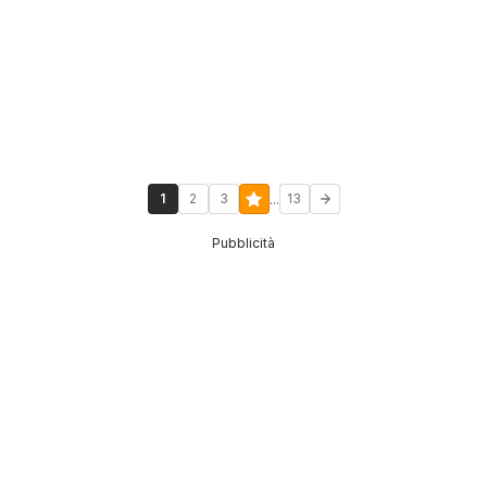
...
1
2
3
13
Pubblicità