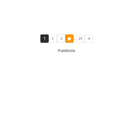
...
1
2
3
25
Pubblicità