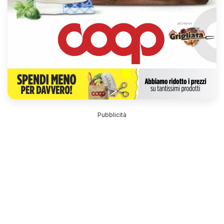
Pubblicità