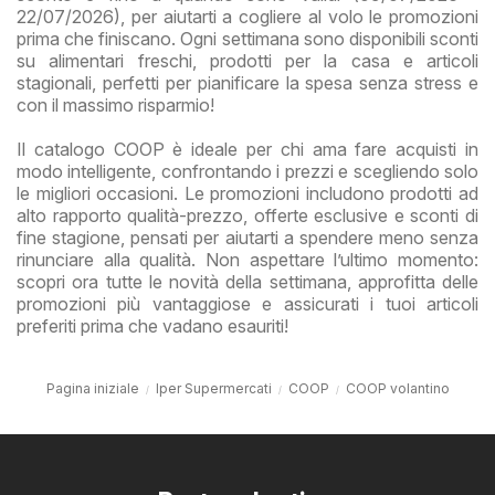
22/07/2026), per aiutarti a cogliere al volo le promozioni
prima che finiscano. Ogni settimana sono disponibili sconti
su alimentari freschi, prodotti per la casa e articoli
stagionali, perfetti per pianificare la spesa senza stress e
con il massimo risparmio!
Il catalogo COOP è ideale per chi ama fare acquisti in
modo intelligente, confrontando i prezzi e scegliendo solo
le migliori occasioni. Le promozioni includono prodotti ad
alto rapporto qualità-prezzo, offerte esclusive e sconti di
fine stagione, pensati per aiutarti a spendere meno senza
rinunciare alla qualità. Non aspettare l’ultimo momento:
scopri ora tutte le novità della settimana, approfitta delle
promozioni più vantaggiose e assicurati i tuoi articoli
preferiti prima che vadano esauriti!
Pagina iniziale
Iper Supermercati
COOP
COOP volantino