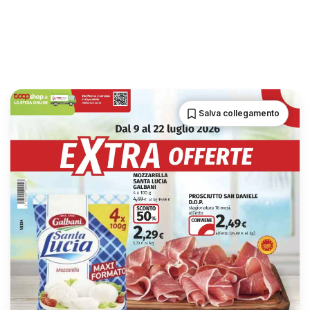
Salva collegamento