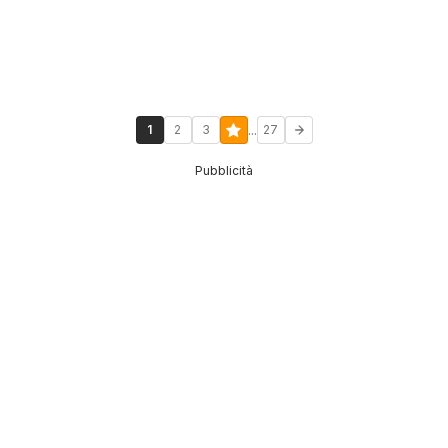
...
1
2
3
27
Pubblicità