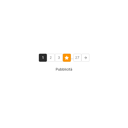
...
1
2
3
27
Pubblicità