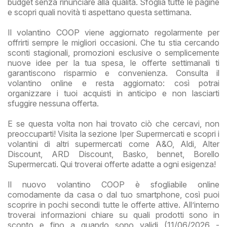
budget senza rinunciare alla qualità. Sfoglia tutte le pagine
e scopri quali novità ti aspettano questa settimana.
Il volantino COOP viene aggiornato regolarmente per
offrirti sempre le migliori occasioni. Che tu stia cercando
sconti stagionali, promozioni esclusive o semplicemente
nuove idee per la tua spesa, le offerte settimanali ti
garantiscono risparmio e convenienza. Consulta il
volantino online e resta aggiornato: così potrai
organizzare i tuoi acquisti in anticipo e non lasciarti
sfuggire nessuna offerta.
E se questa volta non hai trovato ciò che cercavi, non
preoccuparti! Visita la sezione Iper Supermercati e scopri i
volantini di altri supermercati come A&O, Aldi, Alter
Discount, ARD Discount, Basko, bennet, Borello
Supermercati. Qui troverai offerte adatte a ogni esigenza!
Il nuovo volantino COOP è sfogliabile online
comodamente da casa o dal tuo smartphone, così puoi
scoprire in pochi secondi tutte le offerte attive. All’interno
troverai informazioni chiare su quali prodotti sono in
sconto e fino a quando sono validi (11/06/2026 -