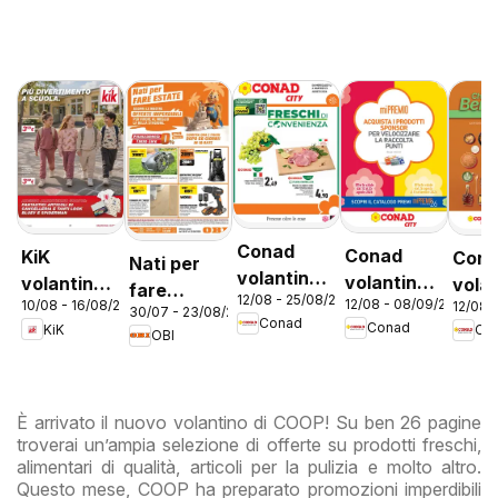
Conad
Conad
KiK
Con
Nati per
volantino
volantino
volantino
vola
fare
12/08 - 25/08/2026
City Lazio
12/08 - 08/09/2026
10/08 - 16/08/2026
City Mi
12/08 
Più
Bene
30/07 - 23/08/2026
estate
Conad
Conad
KiK
Co
Premio
divertimento
Lazi
OBI
Lazio
a scuola
È arrivato il nuovo volantino di COOP! Su ben 26 pagine
troverai un’ampia selezione di offerte su prodotti freschi,
alimentari di qualità, articoli per la pulizia e molto altro.
Questo mese, COOP ha preparato promozioni imperdibili