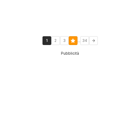
...
1
2
3
34
Pubblicità