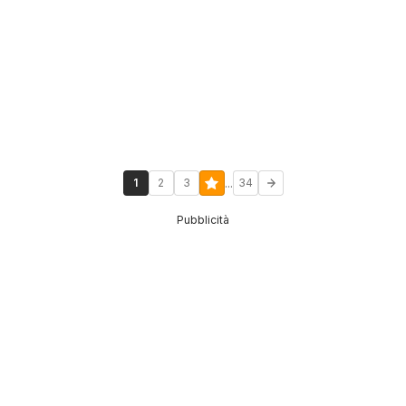
...
1
2
3
34
Pubblicità