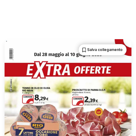
Salva collegamento