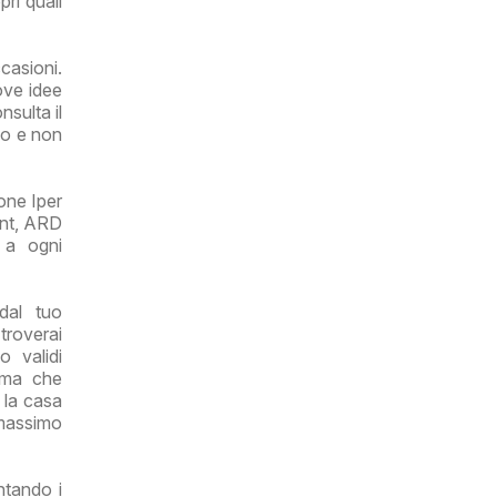
pri quali
casioni.
ove idee
nsulta il
ipo e non
one Iper
unt, ARD
e a ogni
dal tuo
 troverai
 validi
rima che
r la casa
 massimo
ntando i