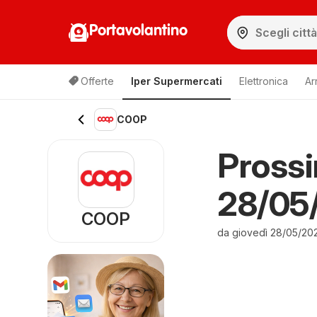
Portavolantino
Offerte
Iper Supermercati
Elettronica
Ar
COOP
Prossi
28/05
COOP
da giovedì 28/05/20