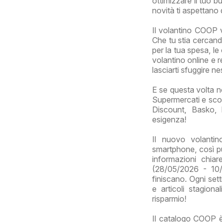
ottimizzare il tuo b
novità ti aspettano
Il volantino COOP v
Che tu stia cercand
per la tua spesa, le
volantino online e r
lasciarti sfuggire n
E se questa volta n
Supermercati e scop
Discount, Basko, 
esigenza!
Il nuovo volanti
smartphone, così puo
informazioni chia
(28/05/2026 - 10/
finiscano. Ogni sett
e articoli stagion
risparmio!
Il catalogo COOP è 