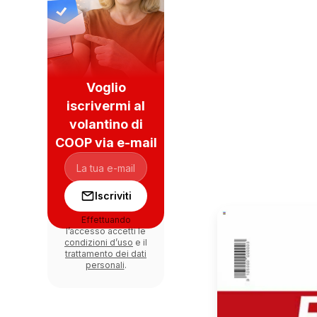
Voglio
iscrivermi al
volantino di
COOP via e-mail
Iscriviti
Effettuando
l’accesso accetti le
condizioni d’uso
e il
trattamento dei dati
personali
.