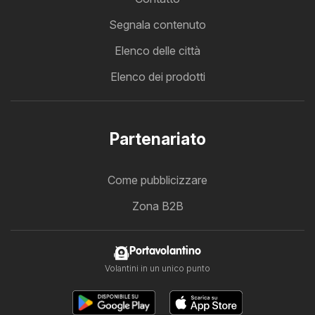
Segnala contenuto
Elenco delle città
Elenco dei prodotti
Partenariato
Come pubblicizzare
Zona B2B
Portavolantino
Volantini in un unico punto