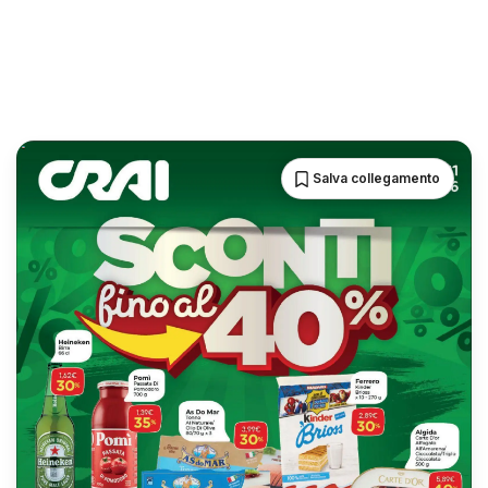
Salva collegamento