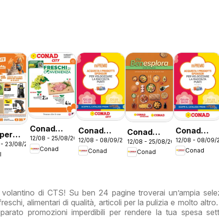
Conad
Conad
Conad
Conad
 per
12/08 - 25/08/2026
volantino
12/08 - 08/09/
12/08 - 08/09/2026
volantino
volantino
12/08 - 25/08/2026
volantino
 - 23/08/2026
 estate
Conad
Conad
Conad
City Lazio
Conad
Mi Premio
City Mi
Benesplora
I
Lazio
Premio
Lazio
Lazio
o volantino di CTS! Su ben 24 pagine troverai un’ampia sele
reschi, alimentari di qualità, articoli per la pulizia e molto altr
arato promozioni imperdibili per rendere la tua spesa set