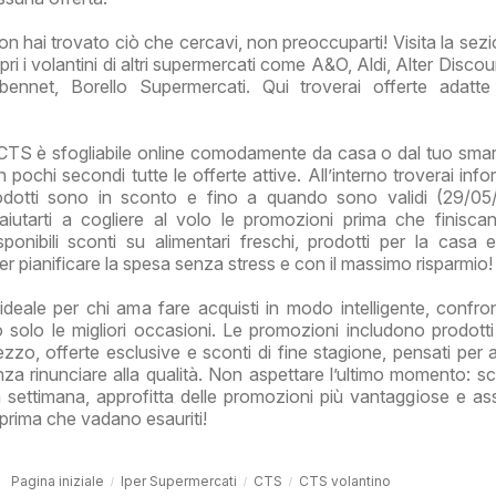
on hai trovato ciò che cercavi, non preoccuparti! Visita la sezi
ri i volantini di altri supermercati come A&O, Aldi, Alter Disco
bennet, Borello Supermercati. Qui troverai offerte adatt
 CTS è sfogliabile online comodamente da casa o dal tuo sma
n pochi secondi tutte le offerte attive. All’interno troverai inf
rodotti sono in sconto e fino a quando sono validi (29/0
iutarti a cogliere al volo le promozioni prima che finisca
onibili sconti su alimentari freschi, prodotti per la casa e 
 per pianificare la spesa senza stress e con il massimo risparmio!
deale per chi ama fare acquisti in modo intelligente, confro
 solo le migliori occasioni. Le promozioni includono prodotti
zzo, offerte esclusive e sconti di fine stagione, pensati per ai
 rinunciare alla qualità. Non aspettare l’ultimo momento: sc
la settimana, approfitta delle promozioni più vantaggiose e assi
ti prima che vadano esauriti!
Pagina iniziale
Iper Supermercati
CTS
CTS volantino