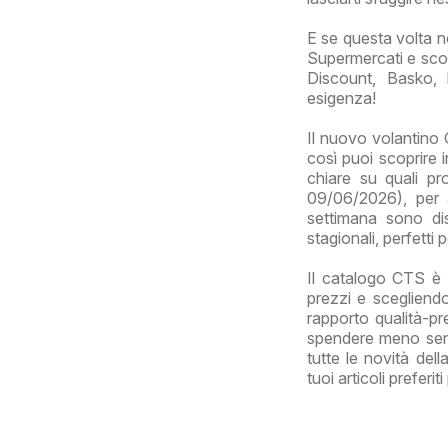
E se questa volta n
Supermercati e scop
Discount, Basko, 
esigenza!
Il nuovo volantino
così puoi scoprire i
chiare su quali p
09/06/2026), per a
settimana sono disp
stagionali, perfetti
Il catalogo CTS è i
prezzi e scegliendo
rapporto qualità-pre
spendere meno senza
tutte le novità del
tuoi articoli preferi