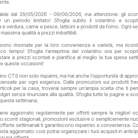
ente.
alide dal 29/05/2026 - 09/06/2026, ma attenzione: gli sco
er un periodo limitato! Sfoglia subito il volantino e scopr
ta e verdura, carne e pesce, latticini e prodotti da forno. Ogni s
 massima qualità a prezzi imbattibili.
sono rinomate per la loro convenienza e varietà, ma ricor
co tempo! Sfoglia l’anteprima del volantino ora per scopri
stare a prezzi scontati e pianifica al meglio la tua spesa sett
re queste occasioni!
ino CTS non solo risparmi, ma hai anche l’opportunità di approfi
 pensate per ogni esigenza. Dalle promozioni sui prodotti fres
articoli per la casa, troverai sempre un’ampia scelta che ti per
udget senza rinunciare alla qualità. Sfoglia tutte le pagine e sco
 questa settimana.
ene aggiornato regolarmente per offrirti sempre le migliori oc
o sconti stagionali, promozioni esclusive o semplicemente nu
 offerte settimanali ti garantiscono risparmio e convenienza. Co
esta aggiornato: così potrai organizzare i tuoi acquisti in antic
essuna offerta.