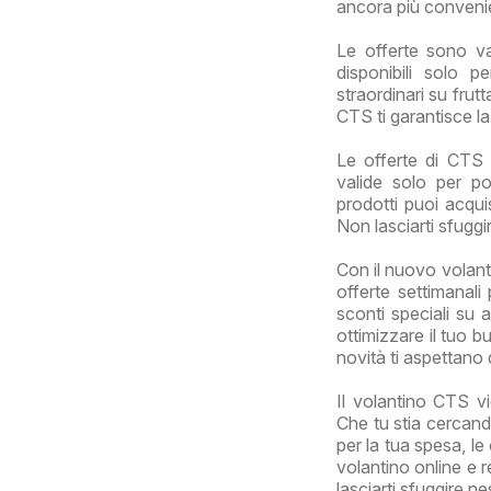
ancora più conveni
Le offerte sono v
disponibili solo p
straordinari su frut
CTS ti garantisce la
Le offerte di CTS 
valide solo per po
prodotti puoi acqui
Non lasciarti sfuggi
Con il nuovo volant
offerte settimanali
sconti speciali su 
ottimizzare il tuo b
novità ti aspettano
Il volantino CTS vi
Che tu stia cercand
per la tua spesa, le
volantino online e r
lasciarti sfuggire n