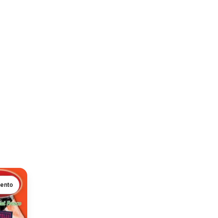
mento