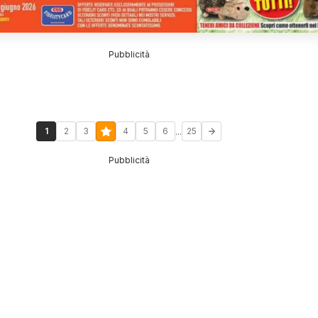
Pubblicità
...
1
2
3
4
5
6
25
Pubblicità