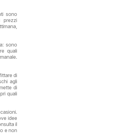
nti sono
i prezzi
ettimana,
da: sono
re quali
imanale.
ttare di
chi agli
mette di
pri quali
casioni.
ove idee
nsulta il
ipo e non