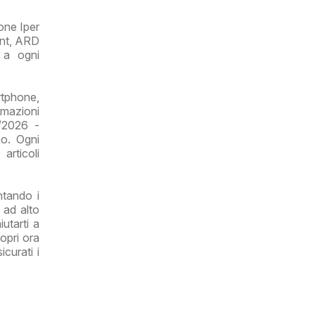
one Iper
unt, ARD
e a ogni
rtphone,
ormazioni
5/2026 -
no. Ogni
articoli
ntando i
 ad alto
utarti a
opri ora
curati i