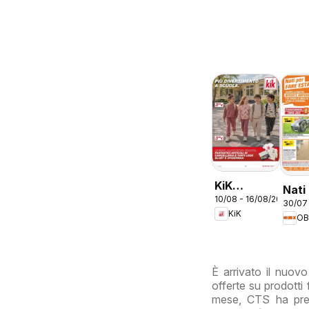
KiK
Nati
10/08 - 16/08/2026
volantino
30/07
fare
KiK
Più
OB
divertimento
a scuola
È arrivato il nuov
offerte su prodotti f
mese, CTS ha prep