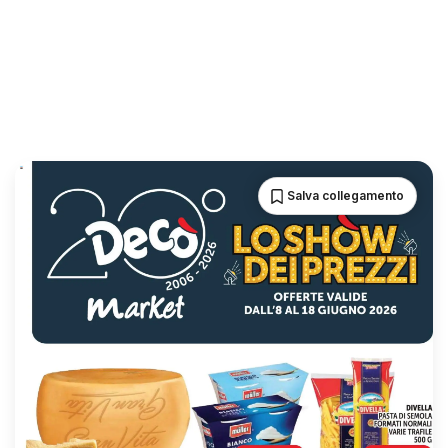
Salva collegamento