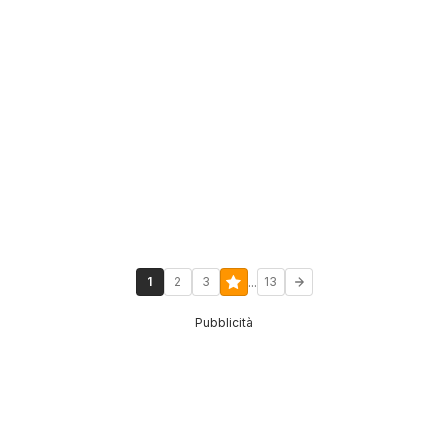
...
1
2
3
13
Pubblicità