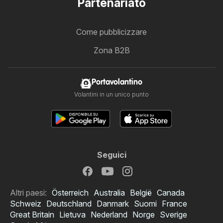
Partenariato
Come pubblicizzare
Zona B2B
Portavolantino
Volantini in un unico punto
Seguici
Altri paesi:
Österreich
Australia
België
Canada
Schweiz
Deutschland
Danmark
Suomi
France
Great Britain
Lietuva
Nederland
Norge
Sverige