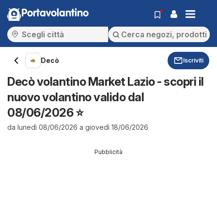
Portavolantino
Decò
Iscriviti
Decò volantino Market Lazio - scopri il
nuovo volantino valido dal
08/06/2026 ⭐️
da lunedì 08/06/2026 a giovedì 18/06/2026
Pubblicità