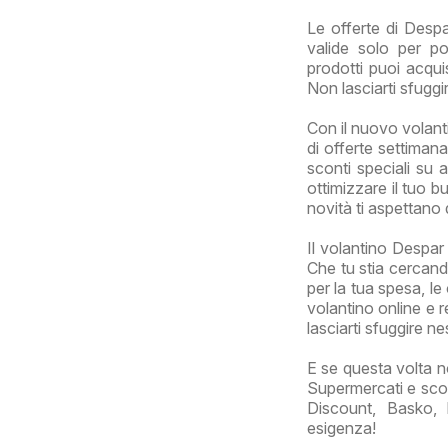
Le offerte di Desp
valide solo per po
prodotti puoi acqui
Non lasciarti sfuggi
Con il nuovo volant
di offerte settimana
sconti speciali su 
ottimizzare il tuo b
novità ti aspettano
Il volantino Despar 
Che tu stia cercand
per la tua spesa, le
volantino online e r
lasciarti sfuggire n
E se questa volta n
Supermercati e scop
Discount, Basko, 
esigenza!