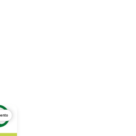
mento