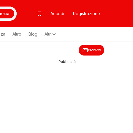
erca
Accedi
Registrazione
zza
Altro
Blog
Altri
Iscriviti
Pubblicità