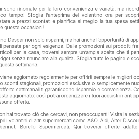
ar sono rinomate per la loro convenienza e varietà, ma ricor
co tempo! Sfoglia l’anteprima del volantino ora per scopri
stare a prezzi scontati e pianifica al meglio la tua spesa sett
re queste occasioni!
ino Despar non solo risparmi, ma hai anche l’opportunità di appr
li pensate per ogni esigenza. Dalle promozioni sui prodotti fres
articoli per la casa, troverai sempre un’ampia scelta che ti per
udget senza rinunciare alla qualità. Sfoglia tutte le pagine e sco
 questa settimana.
viene aggiornato regolarmente per offrirti sempre le migliori oc
o sconti stagionali, promozioni esclusive o semplicemente nu
 offerte settimanali ti garantiscono risparmio e convenienza. Co
esta aggiornato: così potrai organizzare i tuoi acquisti in antic
essuna offerta.
on hai trovato ciò che cercavi, non preoccuparti! Visita la sezi
ri i volantini di altri supermercati come A&O, Aldi, Alter Disco
bennet, Borello Supermercati. Qui troverai offerte adatt