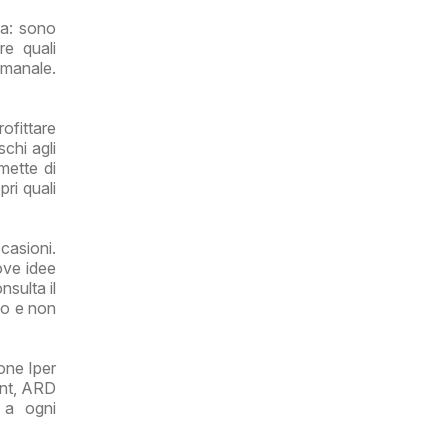
da: sono
re quali
imanale.
ofittare
chi agli
mette di
pri quali
casioni.
ove idee
nsulta il
ipo e non
one Iper
unt, ARD
e a ogni