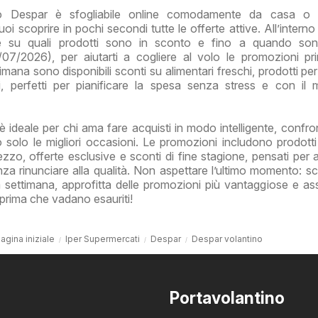
no Despar è sfogliabile online comodamente da casa o 
i scoprire in pochi secondi tutte le offerte attive. All’interno
re su quali prodotti sono in sconto e fino a quando sono
07/2026), per aiutarti a cogliere al volo le promozioni p
imana sono disponibili sconti su alimentari freschi, prodotti pe
ali, perfetti per pianificare la spesa senza stress e con il
è ideale per chi ama fare acquisti in modo intelligente, confro
 solo le migliori occasioni. Le promozioni includono prodotti
zzo, offerte esclusive e sconti di fine stagione, pensati per ai
 rinunciare alla qualità. Non aspettare l’ultimo momento: sc
la settimana, approfitta delle promozioni più vantaggiose e assi
ti prima che vadano esauriti!
agina iniziale
Iper Supermercati
Despar
Despar volantino
Portavolantino