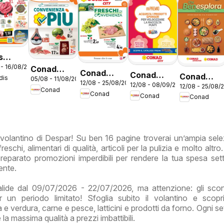
s
 - 16/08/2026
ntino
Conad
Conad
Conad
Conad
dis
05/08 - 11/08/2026
o
volantino
12/08 - 25/08/2026
volantino
12/08 - 08/09/2026
volantino
12/08 - 25/08/
volantino
Conad
Convenienza
Conad
Conad
City Lazio
Conad
City Mi
Benesplor
Più Lazio
Premio
Lazio
Lazio
 volantino di Despar! Su ben 16 pagine troverai un’ampia sele
reschi, alimentari di qualità, articoli per la pulizia e molto altr
eparato promozioni imperdibili per rendere la tua spesa set
ente.
alide dal 09/07/2026 - 22/07/2026, ma attenzione: gli sco
er un periodo limitato! Sfoglia subito il volantino e scopr
ta e verdura, carne e pesce, latticini e prodotti da forno. Ogni s
 la massima qualità a prezzi imbattibili.