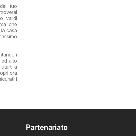
dal tuo
 troverai
 validi
rima che
r la casa
 massimo
ntando i
 ad alto
utarti a
opri ora
curati i
Partenariato