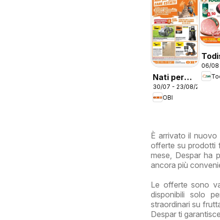
Todi
06/08
vola
Nati per
To
Lazi
30/07 - 23/08/2026
fare estate
OBI
È arrivato il nuovo
offerte su prodotti f
mese, Despar ha pr
ancora più conveni
Le offerte sono v
disponibili solo p
straordinari su frut
Despar ti garantisce