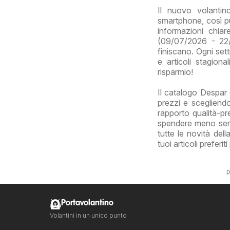
Il nuovo volanti
smartphone, così puo
informazioni chia
(09/07/2026 - 22/
finiscano. Ogni sett
e articoli stagion
risparmio!
Il catalogo Despar 
prezzi e scegliendo
rapporto qualità-pre
spendere meno senza
tutte le novità del
tuoi articoli preferi
P
Portavolantino
Volantini in un unico punto