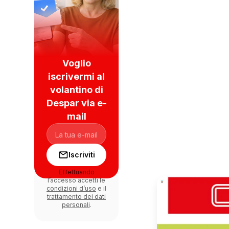
Voglio
iscrivermi al
volantino di
Despar via e-
mail
Iscriviti
Effettuando
l’accesso accetti le
condizioni d’uso
e il
trattamento dei dati
personali
.