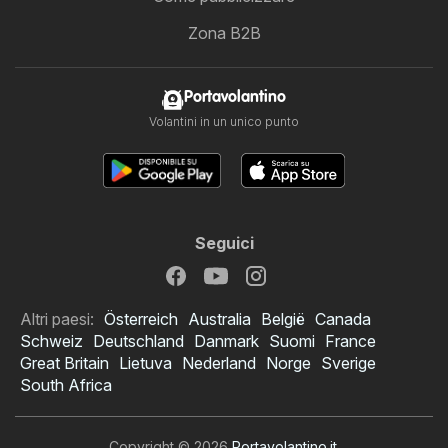
Zona B2B
Portavolantino
Volantini in un unico punto
Seguici
Altri paesi:
Österreich
Australia
België
Canada
Schweiz
Deutschland
Danmark
Suomi
France
Great Britain
Lietuva
Nederland
Norge
Sverige
South Africa
Copyright © 2026
Portavolantino.it
.