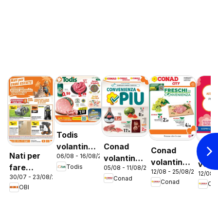
Todis
Conad
volantino
Conad
Con
Nati per
06/08 - 16/08/2026
volantino
Lazio
volantino
vola
fare
Todis
05/08 - 11/08/2026
Convenienza
12/08 - 25/08/2026
City Lazio
12/08 
City 
30/07 - 23/08/2026
estate
Conad
Più Lazio
Conad
Co
Prem
OBI
Lazi