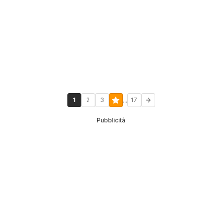
...
1
2
3
17
Pubblicità