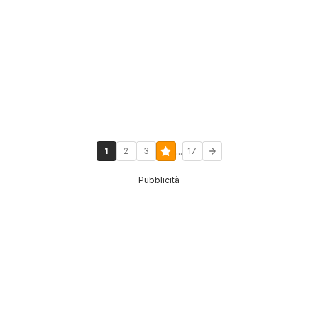
...
1
2
3
17
Pubblicità