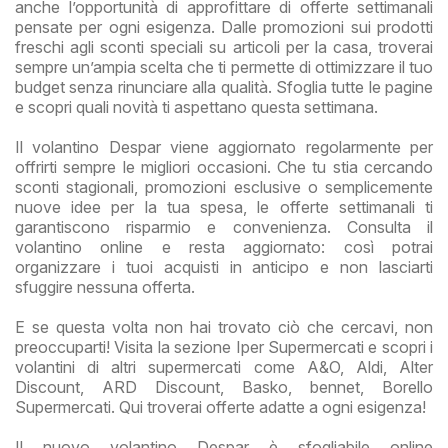
anche l’opportunità di approfittare di offerte settimanali
pensate per ogni esigenza. Dalle promozioni sui prodotti
freschi agli sconti speciali su articoli per la casa, troverai
sempre un’ampia scelta che ti permette di ottimizzare il tuo
budget senza rinunciare alla qualità. Sfoglia tutte le pagine
e scopri quali novità ti aspettano questa settimana.
Il volantino Despar viene aggiornato regolarmente per
offrirti sempre le migliori occasioni. Che tu stia cercando
sconti stagionali, promozioni esclusive o semplicemente
nuove idee per la tua spesa, le offerte settimanali ti
garantiscono risparmio e convenienza. Consulta il
volantino online e resta aggiornato: così potrai
organizzare i tuoi acquisti in anticipo e non lasciarti
sfuggire nessuna offerta.
E se questa volta non hai trovato ciò che cercavi, non
preoccuparti! Visita la sezione Iper Supermercati e scopri i
volantini di altri supermercati come A&O, Aldi, Alter
Discount, ARD Discount, Basko, bennet, Borello
Supermercati. Qui troverai offerte adatte a ogni esigenza!
Il nuovo volantino Despar è sfogliabile online