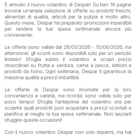
È arrivato il nuovo volantino di Despar! Su ben 16 pagine
troverai un’ampia selezione di offerte su prodotti freschi,
alimentari di qualità, articoli per la pulizia e molto altro.
Questo mese, Despar ha preparato promozioni imperdibili
per rendere la tua spesa settimanale ancora più
conveniente.
Le offerte sono valide dal 28/05/2026 - 10/06/2026, ma
attenzione: gli sconti sono disponibili solo per un periodo
limitato! Sfoglia subito il volantino e scopri prezzi
straordinari su frutta e verdura, carne e pesce, latticini e
prodotti da forno. Ogni settimana, Despar ti garantisce la
massima qualità a prezzi imbattibili.
Le offerte di Despar sono rinomate per la loro
convenienza e varietà, ma ricorda: sono valide solo per
poco tempo! Sfoglia l’anteprima del volantino ora per
scoprire quali prodotti puoi acquistare a prezzi scontati e
pianifica al meglio la tua spesa settimanale. Non lasciarti
sfuggire queste occasioni!
Con il nuovo volantino Despar non solo risparmi, ma hai