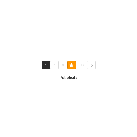
...
1
2
3
17
Pubblicità