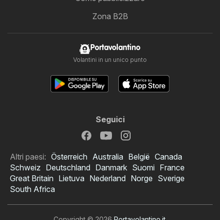
Zona B2B
Portavolantino
Volantini in un unico punto
Seguici
Altri paesi:
Österreich
Australia
België
Canada
Schweiz
Deutschland
Danmark
Suomi
France
Great Britain
Lietuva
Nederland
Norge
Sverige
South Africa
Copyright © 2026
Portavolantino.it
.