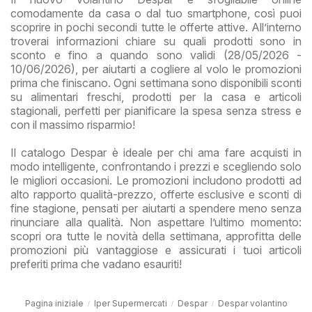
comodamente da casa o dal tuo smartphone, così puoi
scoprire in pochi secondi tutte le offerte attive. All’interno
troverai informazioni chiare su quali prodotti sono in
sconto e fino a quando sono validi (28/05/2026 -
10/06/2026), per aiutarti a cogliere al volo le promozioni
prima che finiscano. Ogni settimana sono disponibili sconti
su alimentari freschi, prodotti per la casa e articoli
stagionali, perfetti per pianificare la spesa senza stress e
con il massimo risparmio!
Il catalogo Despar è ideale per chi ama fare acquisti in
modo intelligente, confrontando i prezzi e scegliendo solo
le migliori occasioni. Le promozioni includono prodotti ad
alto rapporto qualità-prezzo, offerte esclusive e sconti di
fine stagione, pensati per aiutarti a spendere meno senza
rinunciare alla qualità. Non aspettare l’ultimo momento:
scopri ora tutte le novità della settimana, approfitta delle
promozioni più vantaggiose e assicurati i tuoi articoli
preferiti prima che vadano esauriti!
Pagina iniziale
Iper Supermercati
Despar
Despar volantino