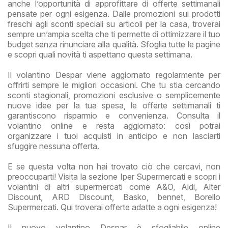
anche l’opportunità di approfittare di offerte settimanali
pensate per ogni esigenza. Dalle promozioni sui prodotti
freschi agli sconti speciali su articoli per la casa, troverai
sempre un’ampia scelta che ti permette di ottimizzare il tuo
budget senza rinunciare alla qualità. Sfoglia tutte le pagine
e scopri quali novità ti aspettano questa settimana.
Il volantino Despar viene aggiornato regolarmente per
offrirti sempre le migliori occasioni. Che tu stia cercando
sconti stagionali, promozioni esclusive o semplicemente
nuove idee per la tua spesa, le offerte settimanali ti
garantiscono risparmio e convenienza. Consulta il
volantino online e resta aggiornato: così potrai
organizzare i tuoi acquisti in anticipo e non lasciarti
sfuggire nessuna offerta.
E se questa volta non hai trovato ciò che cercavi, non
preoccuparti! Visita la sezione Iper Supermercati e scopri i
volantini di altri supermercati come A&O, Aldi, Alter
Discount, ARD Discount, Basko, bennet, Borello
Supermercati. Qui troverai offerte adatte a ogni esigenza!
Il nuovo volantino Despar è sfogliabile online