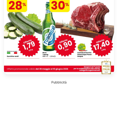
Pubblicità