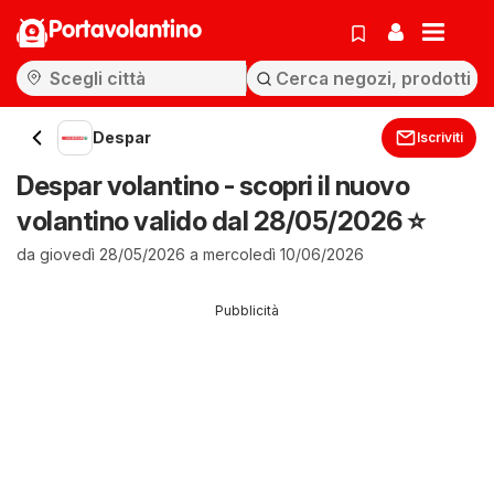
Portavolantino
Despar
Iscriviti
Despar volantino - scopri il nuovo
volantino valido dal 28/05/2026 ⭐️
da giovedì 28/05/2026 a mercoledì 10/06/2026
Pubblicità