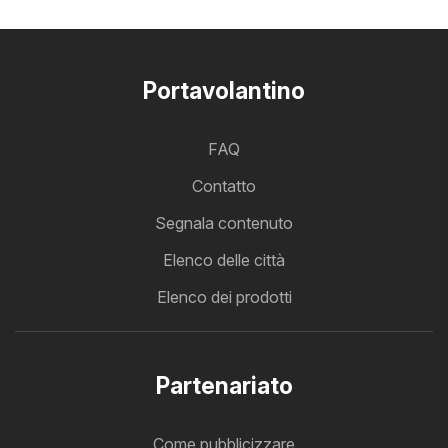
Portavolantino
FAQ
Contatto
Segnala contenuto
Elenco delle città
Elenco dei prodotti
Partenariato
Come pubblicizzare