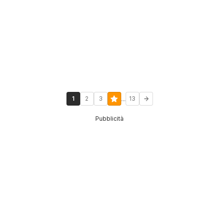
...
1
2
3
13
Pubblicità