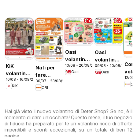
Oasi
Oasi
volantino
volantino
Con
KiK
10/08 - 20/08/2026
09/08 - 20/08/2026
Zagarolo
Roma
Nati per
vola
Oasi
Oasi
volantino
fare
12/08 
City 
10/08 - 16/08/2026
Più
30/07 - 23/08/2026
estate
Co
KiK
divertimento
OBI
a scuola
Hai già visto il nuovo volantino di Deter Shop? Se no, è il
momento di dare un’occhiata! Questo mese, il tuo negozio
di fiducia ha preparato per te un volantino ricco di offerte
imperdibili e sconti eccezionali, su un totale di ben 12
pagine.