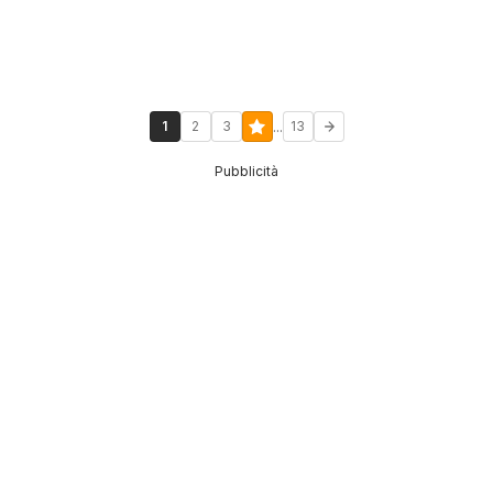
...
1
2
3
13
Pubblicità