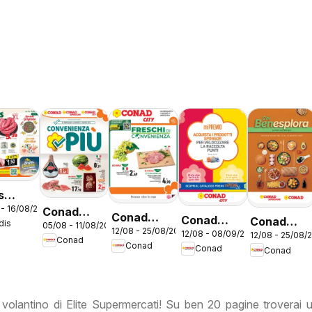
s
 - 16/08/2026
ntino
Conad
Conad
Conad
Conad
dis
05/08 - 11/08/2026
o
volantino
12/08 - 25/08/2026
volantino
12/08 - 08/09/2026
volantino
12/08 - 25/08/
volantino
Conad
Convenienza
Conad
Conad
City Lazio
Conad
City Mi
Benesplor
Più Lazio
Premio
Lazio
Lazio
 volantino di Elite Supermercati! Su ben 20 pagine troverai 