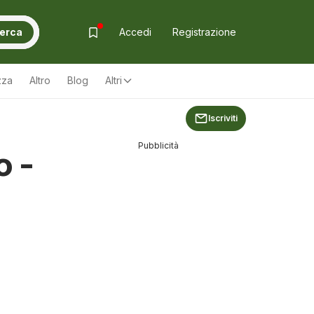
erca
Accedi
Registrazione
zza
Altro
Blog
Altri
Iscriviti
Pubblicità
o -