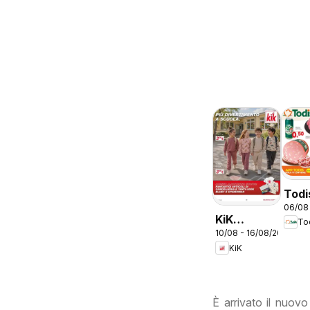
Todi
06/08
vola
KiK
To
Lazi
10/08 - 16/08/2026
volantino
KiK
Più
divertimento
a scuola
È arrivato il nuovo