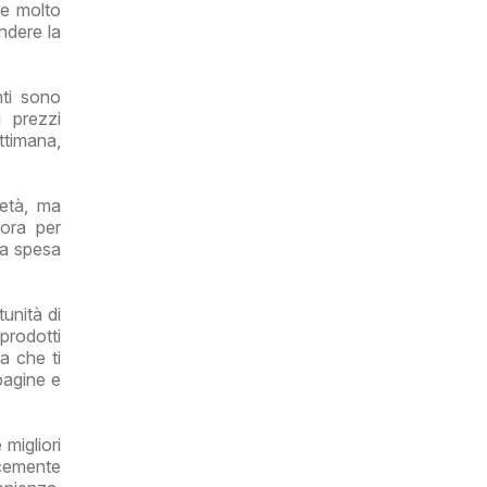
a e molto
ndere la
nti sono
i prezzi
ettimana,
ietà, ma
 ora per
ua spesa
unità di
prodotti
a che ti
 pagine e
 migliori
icemente