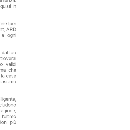
enienza.
uisti in
one Iper
unt, ARD
e a ogni
 dal tuo
 troverai
 validi
rima che
r la casa
 massimo
ligente,
ncludono
tagione,
l’ultimo
ioni più