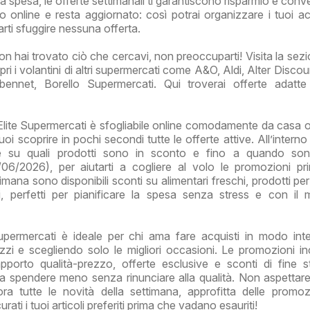
a spesa, le offerte settimanali ti garantiscono risparmio e conv
no online e resta aggiornato: così potrai organizzare i tuoi acq
arti sfuggire nessuna offerta.
on hai trovato ciò che cercavi, non preoccuparti! Visita la sezi
ri i volantini di altri supermercati come A&O, Aldi, Alter Disco
bennet, Borello Supermercati. Qui troverai offerte adatt
Elite Supermercati è sfogliabile online comodamente da casa o
i scoprire in pochi secondi tutte le offerte attive. All’interno
re su quali prodotti sono in sconto e fino a quando sono
06/2026), per aiutarti a cogliere al volo le promozioni p
imana sono disponibili sconti su alimentari freschi, prodotti pe
ali, perfetti per pianificare la spesa senza stress e con il
upermercati è ideale per chi ama fare acquisti in modo intel
zzi e scegliendo solo le migliori occasioni. Le promozioni i
apporto qualità-prezzo, offerte esclusive e sconti di fine s
i a spendere meno senza rinunciare alla qualità. Non aspettare 
a tutte le novità della settimana, approfitta delle promoz
ati i tuoi articoli preferiti prima che vadano esauriti!