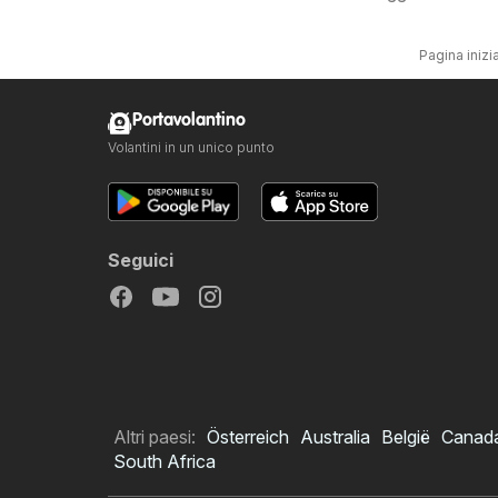
Pagina inizi
Portavolantino
Volantini in un unico punto
Seguici
Altri paesi:
Österreich
Australia
België
Canad
South Africa