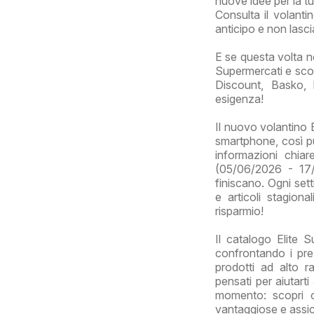
nuove idee per la tu
Consulta il volanti
anticipo e non lasci
E se questa volta n
Supermercati e scop
Discount, Basko, 
esigenza!
Il nuovo volantino 
smartphone, così puo
informazioni chia
(05/06/2026 - 17/
finiscano. Ogni sett
e articoli stagion
risparmio!
Il catalogo Elite S
confrontando i pre
prodotti ad alto r
pensati per aiutart
momento: scopri or
vantaggiose e assicur