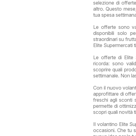
selezione di offerte
altro. Questo mese,
tua spesa settiman
Le offerte sono v
disponibili solo p
straordinari su frut
Elite Supermercati ti
Le offerte di Elit
ricorda: sono vali
scoprire quali prodo
settimanale. Non las
Con il nuovo volant
approfittare di offe
freschi agli sconti 
permette di ottimizz
scopri quali novità 
Il volantino Elite S
occasioni. Che tu s