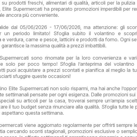
 su prodotti freschi, alimentari di qualità, articoli per la pulizi
 Elite Supermercati ha preparato promozioni imperdibili per re
ale ancora più conveniente.
alide dal 05/06/2026 - 17/06/2026, ma attenzione: gli sco
er un periodo limitato! Sfoglia subito il volantino e scopr
ta e verdura, carne e pesce, latticini e prodotti da forno. Ogni s
 garantisce la massima qualità a prezzi imbattibili.
e Supermercati sono rinomate per la loro convenienza e var
de solo per poco tempo! Sfoglia l’anteprima del volantino
tti puoi acquistare a prezzi scontati e pianifica al meglio la t
ciarti sfuggire queste occasioni!
ino Elite Supermercati non solo risparmi, ma hai anche l’opport
rte settimanali pensate per ogni esigenza. Dalle promozioni sui 
speciali su articoli per la casa, troverai sempre un’ampia scelt
are il tuo budget senza rinunciare alla qualità. Sfoglia tutte le
ti aspettano questa settimana.
upermercati viene aggiornato regolarmente per offrirti sempre le
tia cercando sconti stagionali, promozioni esclusive o sempl