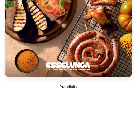
Pubblicità