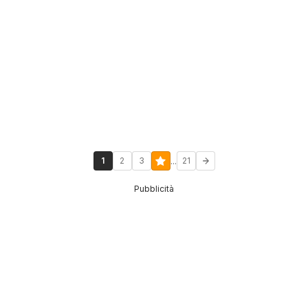
...
1
2
3
21
Pubblicità