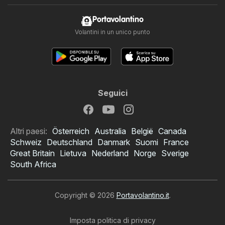
Portavolantino
Volantini in un unico punto
Seguici
Altri paesi:
Österreich
Australia
België
Canada
Schweiz
Deutschland
Danmark
Suomi
France
Great Britain
Lietuva
Nederland
Norge
Sverige
South Africa
Copyright © 2026
Portavolantino.it
.
Imposta politica di privacy