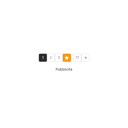
...
1
2
3
17
Pubblicità