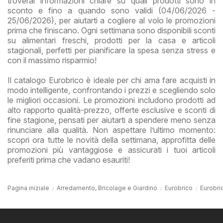
troverai informazioni chiare su quali prodotti sono in
sconto e fino a quando sono validi (04/06/2026 -
25/06/2026), per aiutarti a cogliere al volo le promozioni
prima che finiscano. Ogni settimana sono disponibili sconti
su alimentari freschi, prodotti per la casa e articoli
stagionali, perfetti per pianificare la spesa senza stress e
con il massimo risparmio!
Il catalogo Eurobrico è ideale per chi ama fare acquisti in
modo intelligente, confrontando i prezzi e scegliendo solo
le migliori occasioni. Le promozioni includono prodotti ad
alto rapporto qualità-prezzo, offerte esclusive e sconti di
fine stagione, pensati per aiutarti a spendere meno senza
rinunciare alla qualità. Non aspettare l’ultimo momento:
scopri ora tutte le novità della settimana, approfitta delle
promozioni più vantaggiose e assicurati i tuoi articoli
preferiti prima che vadano esauriti!
Pagina iniziale
Arredamento, Bricolage e Giardino
Eurobrico
Eurobri