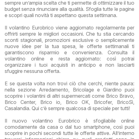
sempre un’ampia scelta che ti permette di ottimizzare il tuo
budget senza rinunciare alla qualità. Sfoglia tutte le pagine
e scopri quali novità ti aspettano questa settimana.
Il volantino Eurobrico viene aggiornato regolarmente per
offrirti sempre le migliori occasioni. Che tu stia cercando
sconti stagionali, promozioni esclusive o semplicemente
nuove idee per la tua spesa, le offerte settimanali ti
garantiscono risparmio e convenienza. Consulta il
volantino online e resta aggiornato: così potrai
organizzare i tuoi acquisti in anticipo e non lasciarti
sfuggire nessuna offerta.
E se questa volta non trovi ciò che cerchi, niente paura:
nella sezione Arredamento, Bricolage e Giardino puoi
scoprire i volantini di altri supermercati come Brico Bravo,
Brico Center, Brico io, Brico OK, Bricofer, BricoSì,
Casalandia. Qui c’è sempre qualcosa di speciale per tutti!
Il nuovo volantino Eurobrico è sfogliabile online
comodamente da casa o dal tuo smartphone, così puoi
scoprire in pochi secondi tutte le offerte attive. All’interno