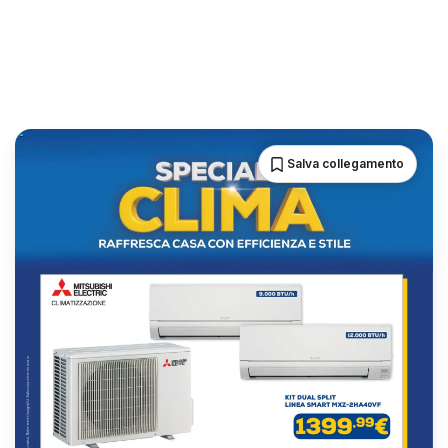
Salva collegamento