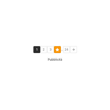
...
1
2
3
24
Pubblicità