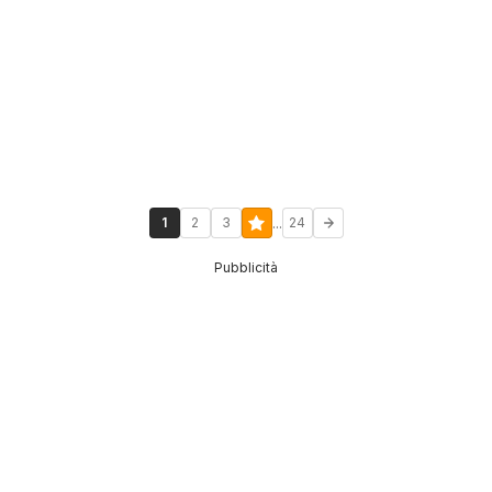
...
1
2
3
24
Pubblicità