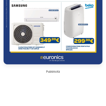
Pubblicità