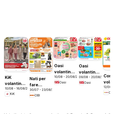
Oasi
Oasi
volantino
volantino
Con
KiK
10/08 - 20/08/2026
09/08 - 20/08/2026
Zagarolo
Roma
Nati per
vola
Oasi
Oasi
volantino
fare
12/08 
City 
10/08 - 16/08/2026
Più
30/07 - 23/08/2026
estate
Co
KiK
divertimento
OBI
a scuola