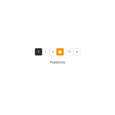
...
1
2
3
17
Pubblicità