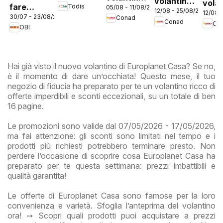
volantino
vola
fare
Todis
05/08 - 11/08/2026
Convenienza
12/08 - 25/08/2026
City Lazio
12/08 
City 
30/07 - 23/08/2026
estate
Conad
Più Lazio
Conad
Co
Prem
OBI
Lazi
Hai già visto il nuovo volantino di Europlanet Casa? Se no,
è il momento di dare un’occhiata! Questo mese, il tuo
negozio di fiducia ha preparato per te un volantino ricco di
offerte imperdibili e sconti eccezionali, su un totale di ben
16 pagine.
Le promozioni sono valide dal 07/05/2026 - 17/05/2026,
ma fai attenzione: gli sconti sono limitati nel tempo e i
prodotti più richiesti potrebbero terminare presto. Non
perdere l’occasione di scoprire cosa Europlanet Casa ha
preparato per te questa settimana: prezzi imbattibili e
qualità garantita!
Le offerte di Europlanet Casa sono famose per la loro
convenienza e varietà. Sfoglia l’anteprima del volantino
ora! ➙ Scopri quali prodotti puoi acquistare a prezzi