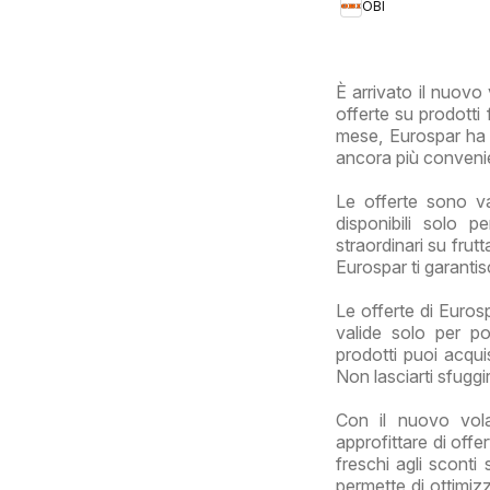
OBI
È arrivato il nuovo
offerte su prodotti f
mese, Eurospar ha p
ancora più conveni
Le offerte sono v
disponibili solo p
straordinari su frut
Eurospar ti garantis
Le offerte di Euros
valide solo per po
prodotti puoi acqui
Non lasciarti sfuggi
Con il nuovo vola
approfittare di offe
freschi agli sconti 
permette di ottimizz