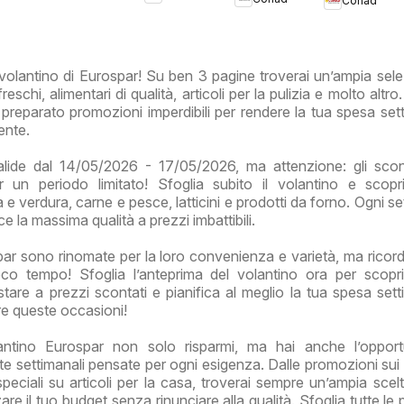
City Lazio
Conad
City Mi
Benesplor
Più Lazio
Premio
Lazio
Lazio
 volantino di Eurospar! Su ben 3 pagine troverai un’ampia sele
reschi, alimentari di qualità, articoli per la pulizia e molto altr
reparato promozioni imperdibili per rendere la tua spesa set
ente.
alide dal 14/05/2026 - 17/05/2026, ma attenzione: gli sco
er un periodo limitato! Sfoglia subito il volantino e scopr
ta e verdura, carne e pesce, latticini e prodotti da forno. Ogni s
ce la massima qualità a prezzi imbattibili.
par sono rinomate per la loro convenienza e varietà, ma ricor
co tempo! Sfoglia l’anteprima del volantino ora per scopri
stare a prezzi scontati e pianifica al meglio la tua spesa sett
re queste occasioni!
ntino Eurospar non solo risparmi, ma hai anche l’opportu
rte settimanali pensate per ogni esigenza. Dalle promozioni sui 
speciali su articoli per la casa, troverai sempre un’ampia scelt
are il tuo budget senza rinunciare alla qualità. Sfoglia tutte le