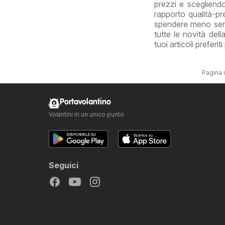
prezzi e scegliendo
rapporto qualità-pre
spendere meno senza
tutte le novità del
tuoi articoli preferi
Pagina i
Portavolantino
Volantini in un unico punto
Seguici