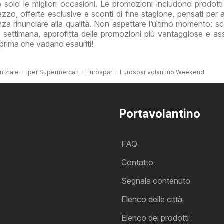
 solo le migliori occasioni. Le promozioni includono prodotti
zzo, offerte esclusive e sconti di fine stagione, pensati per ai
 rinunciare alla qualità. Non aspettare l’ultimo momento: sc
la settimana, approfitta delle promozioni più vantaggiose e assi
ti prima che vadano esauriti!
niziale
Iper Supermercati
Eurospar
Eurospar volantino Weekend
Portavolantino
FAQ
Contatto
Segnala contenuto
Elenco delle città
Elenco dei prodotti