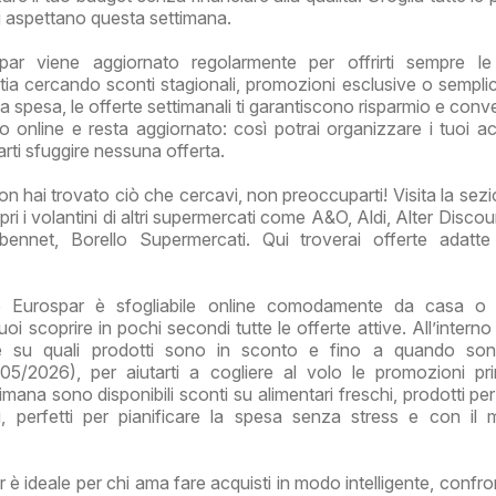
ti aspettano questa settimana.
par viene aggiornato regolarmente per offrirti sempre le 
tia cercando sconti stagionali, promozioni esclusive o sempl
a spesa, le offerte settimanali ti garantiscono risparmio e conv
no online e resta aggiornato: così potrai organizzare i tuoi acq
arti sfuggire nessuna offerta.
on hai trovato ciò che cercavi, non preoccuparti! Visita la sezi
ri i volantini di altri supermercati come A&O, Aldi, Alter Disco
bennet, Borello Supermercati. Qui troverai offerte adatt
o Eurospar è sfogliabile online comodamente da casa o 
i scoprire in pochi secondi tutte le offerte attive. All’interno
re su quali prodotti sono in sconto e fino a quando sono
05/2026), per aiutarti a cogliere al volo le promozioni p
imana sono disponibili sconti su alimentari freschi, prodotti pe
ali, perfetti per pianificare la spesa senza stress e con il
 è ideale per chi ama fare acquisti in modo intelligente, confro