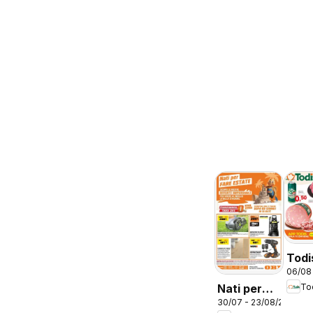
Todi
06/08
vola
Nati per
To
Lazi
30/07 - 23/08/2026
fare estate