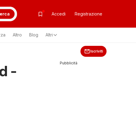
erca
Accedi
Registrazione
zza
Altro
Blog
Altri
Iscriviti
Pubblicità
d -