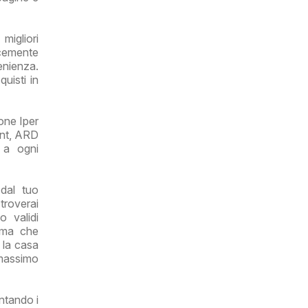
migliori
icemente
enienza.
uisti in
one Iper
unt, ARD
e a ogni
dal tuo
 troverai
 validi
rima che
r la casa
 massimo
ntando i