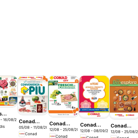
s
 - 16/08/2026
ntino
Conad
Conad
Conad
Conad
dis
05/08 - 11/08/2026
o
volantino
12/08 - 25/08/2026
volantino
12/08 - 08/09/2026
volantino
12/08 - 25/08/
volantino
Conad
Convenienza
Conad
Conad