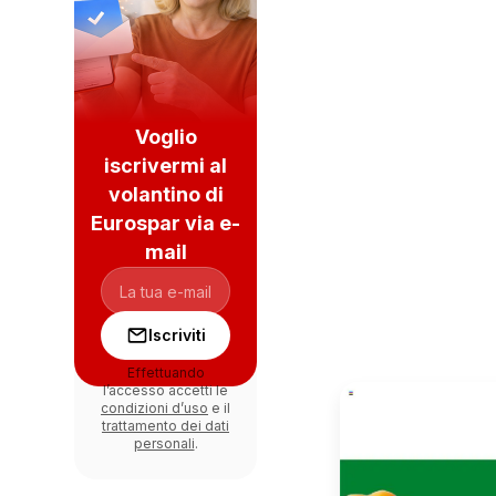
Voglio
iscrivermi al
volantino di
Eurospar via e-
mail
Iscriviti
Effettuando
l’accesso accetti le
condizioni d’uso
e il
trattamento dei dati
personali
.