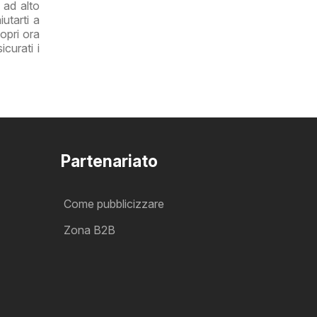
 ad alto
utarti a
opri ora
curati i
Partenariato
Come pubblicizzare
Zona B2B