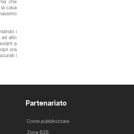
rima che
r la casa
 massimo
ntando i
 ad alto
utarti a
opri ora
curati i
Partenariato
Come pubblicizzare
Zona B2B