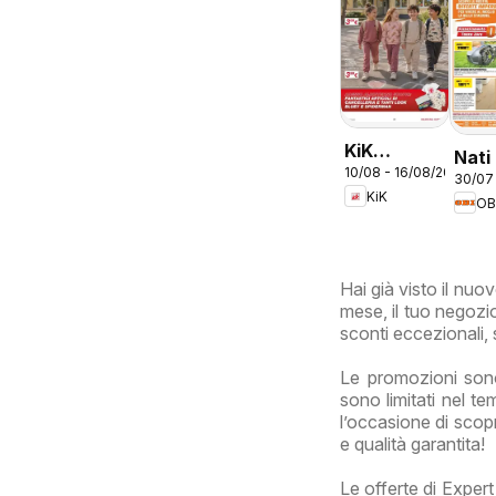
KiK
Nati
10/08 - 16/08/2026
volantino
30/07
fare
KiK
Più
OB
divertimento
a scuola
Hai già visto il nu
mese, il tuo negozio
sconti eccezionali, 
Le promozioni sono
sono limitati nel t
l’occasione di scopr
e qualità garantita!
Le offerte di Exper