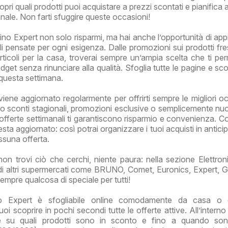
pri quali prodotti puoi acquistare a prezzi scontati e pianifica 
nale. Non farti sfuggire queste occasioni!
ino Expert non solo risparmi, ma hai anche l’opportunità di appr
li pensate per ogni esigenza. Dalle promozioni sui prodotti fres
articoli per la casa, troverai sempre un’ampia scelta che ti per
udget senza rinunciare alla qualità. Sfoglia tutte le pagine e sco
 questa settimana.
viene aggiornato regolarmente per offrirti sempre le migliori oc
o sconti stagionali, promozioni esclusive o semplicemente nu
 offerte settimanali ti garantiscono risparmio e convenienza. Co
esta aggiornato: così potrai organizzare i tuoi acquisti in antic
essuna offerta.
on trovi ciò che cerchi, niente paura: nella sezione Elettron
i di altri supermercati come BRUNO, Comet, Euronics, Expert, G
empre qualcosa di speciale per tutti!
no Expert è sfogliabile online comodamente da casa o 
i scoprire in pochi secondi tutte le offerte attive. All’interno
re su quali prodotti sono in sconto e fino a quando sono