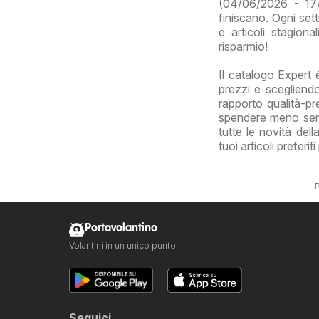
(04/06/2026 - 17/
finiscano. Ogni sett
e articoli stagion
risparmio!
Il catalogo Expert 
prezzi e scegliendo
rapporto qualità-pre
spendere meno senza
tutte le novità del
tuoi articoli preferi
P
Portavolantino
Volantini in un unico punto
Seguici