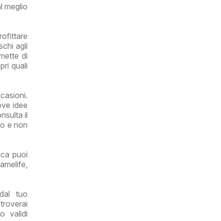
al meglio
ofittare
chi agli
mette di
pri quali
casioni.
ove idee
nsulta il
ipo e non
ica puoi
amelife,
dal tuo
 troverai
 validi