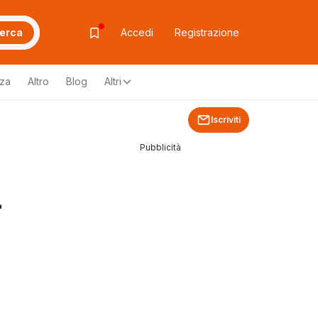
erca
Accedi
Registrazione
zza
Altro
Blog
Altri
Iscriviti
Pubblicità
-