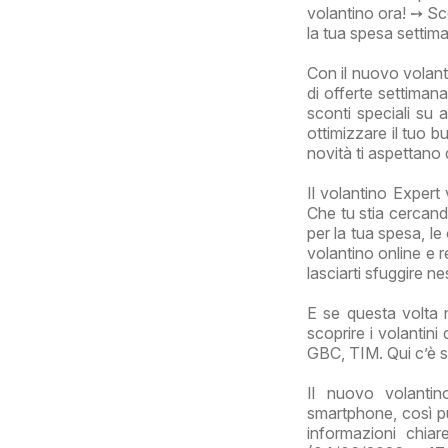
volantino ora! ➙ Sco
la tua spesa settima
Con il nuovo volant
di offerte settimana
sconti speciali su 
ottimizzare il tuo b
novità ti aspettano
Il volantino Expert 
Che tu stia cercand
per la tua spesa, le
volantino online e r
lasciarti sfuggire n
E se questa volta n
scoprire i volantin
GBC, TIM. Qui c’è s
Il nuovo volanti
smartphone, così puo
informazioni chia