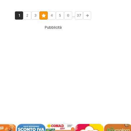
...
1
2
3
4
5
6
37
Pubblicità