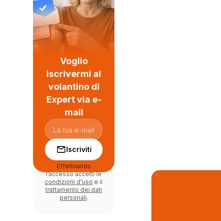
Voglio
iscrivermi al
volantino di
Expert via e-
mail
Iscriviti
Effettuando
l’accesso accetti le
condizioni d’uso
e il
trattamento dei dati
personali
.