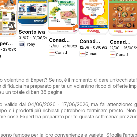
Sconto iva
31/07 - 31/08/2026
Conad
Conad
Conad
 per
Trony
12/08 - 25/08/2026
volantino
12/08 - 08/09/2026
volantino
12/08 - 25/08/
volantino
 - 23/08/2026
 estate
Conad
Conad
City Lazio
Conad
City Mi
Benesplor
I
Premio
Lazio
Lazio
ovo volantino di Expert? Se no, è il momento di dare un’occhiata
 di fiducia ha preparato per te un volantino ricco di offerte impe
su un totale di ben 36 pagine.
 valide dal 04/06/2026 - 17/06/2026, ma fai attenzione: gl
empo e i prodotti più richiesti potrebbero terminare presto. Non
ire cosa Expert ha preparato per te questa settimana: prezzi imb
t sono famose per la loro convenienza e varietà. Sfoglia l’antep