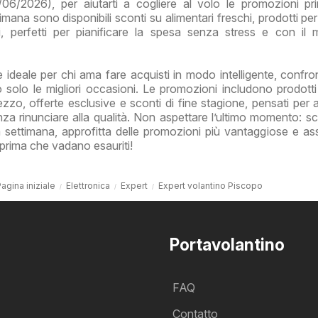
06/2026), per aiutarti a cogliere al volo le promozioni p
imana sono disponibili sconti su alimentari freschi, prodotti pe
ali, perfetti per pianificare la spesa senza stress e con il
è ideale per chi ama fare acquisti in modo intelligente, confro
 solo le migliori occasioni. Le promozioni includono prodotti
zzo, offerte esclusive e sconti di fine stagione, pensati per ai
 rinunciare alla qualità. Non aspettare l’ultimo momento: sc
la settimana, approfitta delle promozioni più vantaggiose e assi
ti prima che vadano esauriti!
agina iniziale
Elettronica
Expert
Expert volantino Piscopo
Portavolantino
FAQ
Contatto