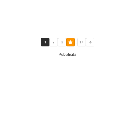
...
1
2
3
17
Pubblicità