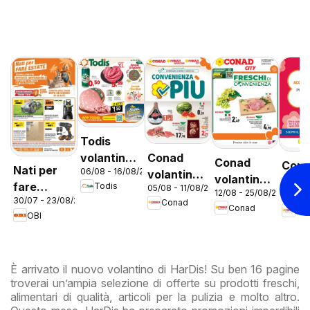
Todis
Conad
volantino
Conad
Con
Nati per
06/08 - 16/08/2026
volantino
Lazio
volantino
vola
fare
Todis
05/08 - 11/08/2026
Convenienza
12/08 - 25/08/2026
City Lazio
12/08 
City 
30/07 - 23/08/2026
estate
Conad
Più Lazio
Conad
Co
Prem
OBI
Lazi
È arrivato il nuovo volantino di HarDis! Su ben 16 pagine
troverai un’ampia selezione di offerte su prodotti freschi,
alimentari di qualità, articoli per la pulizia e molto altro.