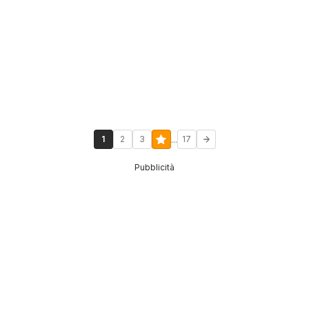
...
1
2
3
17
Pubblicità