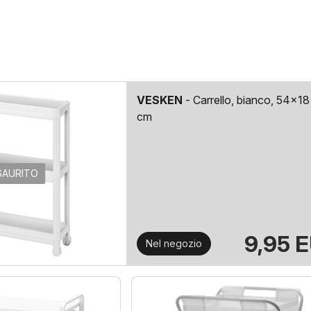
VESKEN
- Carrello, bianco, 54x1
cm
SAURITO
9,95 
Nel negozio