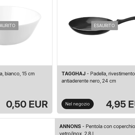
AURITO
ESAURITO
a, bianco, 15 cm
TAGGHAJ
- Padella, rivestimento
antiaderente nero, 24 cm
0,50 EUR
4,95 
Nel negozio
ANNONS
- Pentola con coperchio
vetro/inox, 2.8 l