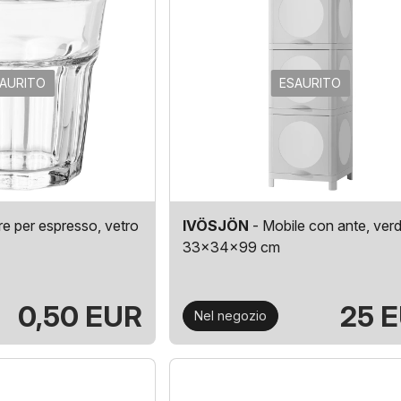
AURITO
ESAURITO
re per espresso, vetro
IVÖSJÖN
- Mobile con ante, verd
33x34x99 cm
0,50 EUR
25 
Nel negozio