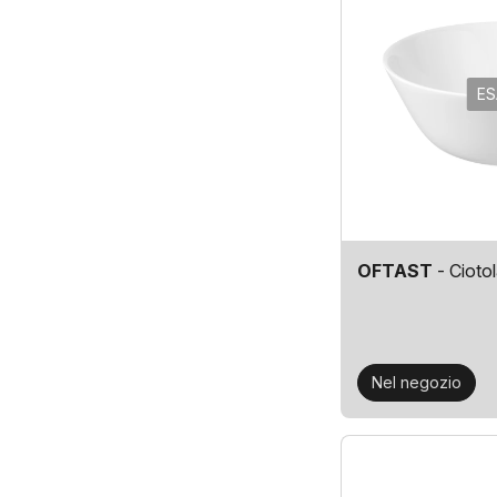
ES
OFTAST
- Ciotol
Nel negozio