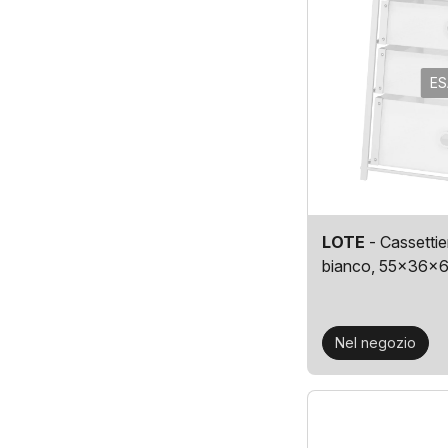
ES
LOTE
- Cassettie
bianco, 55x36x
Nel negozio