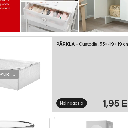
PÄRKLA
- Custodia, 55x49x19 c
SAURITO
1,95 
Nel negozio