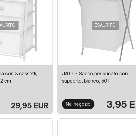
AURITO
ESAURITO
ra con 3 cassetti,
JÄLL
- Sacco per bucato con
62 cm
supporto, bianco, 50 l
3,95 
29,95 EUR
Nel negozio