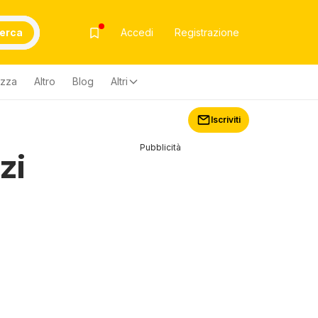
erca
Accedi
Registrazione
ezza
Altro
Blog
Altri
Iscriviti
Pubblicità
zi