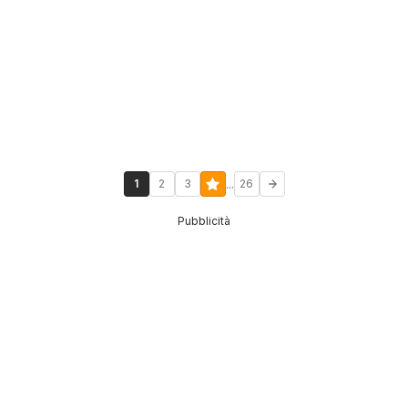
...
1
2
3
26
Pubblicità