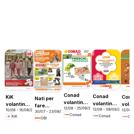
Conad
Conad
KiK
Con
Nati per
volantino
volantino
volantino
vola
fare
12/08 - 25/08/2026
City Lazio
12/08 - 08/09/2026
10/08 - 16/08/2026
City Mi
12/08 
Più
Bene
30/07 - 23/08/2026
estate
Conad
Conad
KiK
Co
Premio
divertimento
Lazi
OBI
Lazio
a scuola