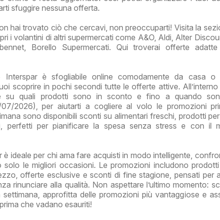
arti sfuggire nessuna offerta.
on hai trovato ciò che cercavi, non preoccuparti! Visita la sezi
ri i volantini di altri supermercati come A&O, Aldi, Alter Disco
bennet, Borello Supermercati. Qui troverai offerte adatt
o Interspar è sfogliabile online comodamente da casa o 
i scoprire in pochi secondi tutte le offerte attive. All’interno
re su quali prodotti sono in sconto e fino a quando sono
07/2026), per aiutarti a cogliere al volo le promozioni p
imana sono disponibili sconti su alimentari freschi, prodotti pe
ali, perfetti per pianificare la spesa senza stress e con il
r è ideale per chi ama fare acquisti in modo intelligente, confr
 solo le migliori occasioni. Le promozioni includono prodotti
zzo, offerte esclusive e sconti di fine stagione, pensati per ai
 rinunciare alla qualità. Non aspettare l’ultimo momento: sc
la settimana, approfitta delle promozioni più vantaggiose e assi
ti prima che vadano esauriti!