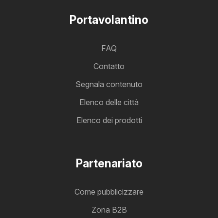
Portavolantino
FAQ
Contatto
Segnala contenuto
Elenco delle città
Elenco dei prodotti
Partenariato
Come pubblicizzare
Zona B2B