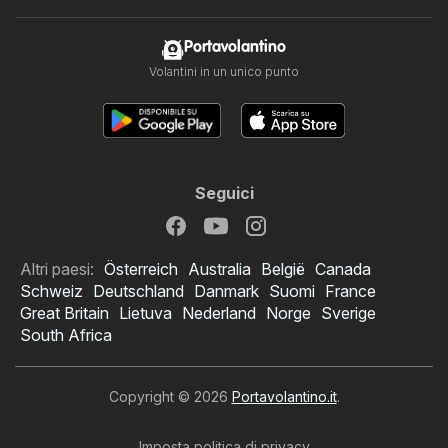
Portavolantino
Volantini in un unico punto
Seguici
Altri paesi:
Österreich
Australia
België
Canada
Schweiz
Deutschland
Danmark
Suomi
France
Great Britain
Lietuva
Nederland
Norge
Sverige
South Africa
Copyright © 2026
Portavolantino.it
.
Imposta politica di privacy