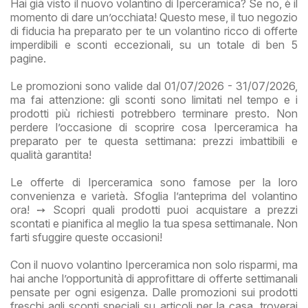
Hai già visto il nuovo volantino di Iperceramica? Se no, è il
momento di dare un’occhiata! Questo mese, il tuo negozio
di fiducia ha preparato per te un volantino ricco di offerte
imperdibili e sconti eccezionali, su un totale di ben 5
pagine.
Le promozioni sono valide dal 01/07/2026 - 31/07/2026,
ma fai attenzione: gli sconti sono limitati nel tempo e i
prodotti più richiesti potrebbero terminare presto. Non
perdere l’occasione di scoprire cosa Iperceramica ha
preparato per te questa settimana: prezzi imbattibili e
qualità garantita!
Le offerte di Iperceramica sono famose per la loro
convenienza e varietà. Sfoglia l’anteprima del volantino
ora! ➙ Scopri quali prodotti puoi acquistare a prezzi
scontati e pianifica al meglio la tua spesa settimanale. Non
farti sfuggire queste occasioni!
Con il nuovo volantino Iperceramica non solo risparmi, ma
hai anche l’opportunità di approfittare di offerte settimanali
pensate per ogni esigenza. Dalle promozioni sui prodotti
freschi agli sconti speciali su articoli per la casa, troverai