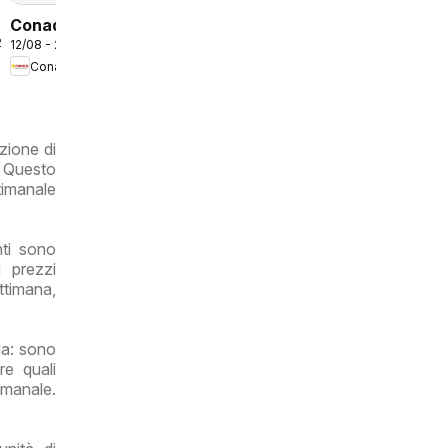
Conad
2026
12/08 - 25/08/2026
volantino
Conad
Benesplora
Lazio
zione di
o. Questo
timanale
nti sono
i prezzi
ettimana,
da: sono
re quali
imanale.