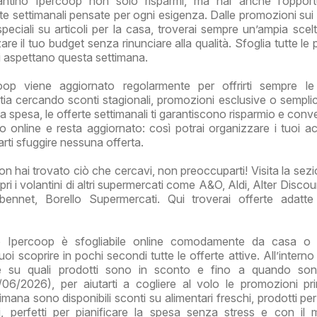
ntino Ipercoop non solo risparmi, ma hai anche l’opportu
rte settimanali pensate per ogni esigenza. Dalle promozioni sui 
speciali su articoli per la casa, troverai sempre un’ampia scelt
are il tuo budget senza rinunciare alla qualità. Sfoglia tutte le
ti aspettano questa settimana.
oop viene aggiornato regolarmente per offrirti sempre le 
tia cercando sconti stagionali, promozioni esclusive o sempl
a spesa, le offerte settimanali ti garantiscono risparmio e conv
no online e resta aggiornato: così potrai organizzare i tuoi acq
arti sfuggire nessuna offerta.
on hai trovato ciò che cercavi, non preoccuparti! Visita la sezi
ri i volantini di altri supermercati come A&O, Aldi, Alter Disco
bennet, Borello Supermercati. Qui troverai offerte adatt
o Ipercoop è sfogliabile online comodamente da casa o 
i scoprire in pochi secondi tutte le offerte attive. All’interno
re su quali prodotti sono in sconto e fino a quando sono
06/2026), per aiutarti a cogliere al volo le promozioni p
imana sono disponibili sconti su alimentari freschi, prodotti pe
ali, perfetti per pianificare la spesa senza stress e con il