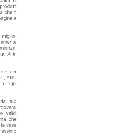
nità di
prodotti
a che ti
 pagine e
migliori
icemente
enienza.
uisti in
one Iper
unt, ARD
e a ogni
dal tuo
 troverai
 validi
rima che
r la casa
 massimo