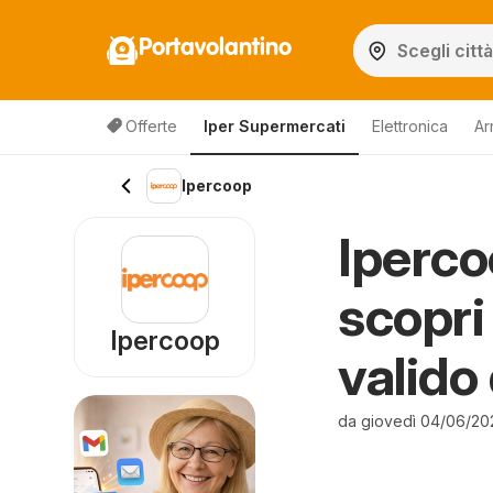
Portavolantino
Offerte
Iper Supermercati
Elettronica
Ar
Ipercoop
Iperco
scopri
Ipercoop
valido
da giovedì 04/06/20