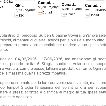
 - 16/08/2026
ntino
Conad
Conad
Conad
KiK
dis
05/08 - 11/08/2026
o
volantino
12/08 - 25/08/2026
volantino
12/08 - 08/09/
10/08 - 16/08/2026
volantino
volantino
Conad
Convenienza
Conad
Conad
City Lazio
KiK
City Mi
Più
Più Lazio
Premio
divertimento
Lazio
a scuola
 volantino di Ipercoop! Su ben 8 pagine troverai un’ampia sele
reschi, alimentari di qualità, articoli per la pulizia e molto altr
reparato promozioni imperdibili per rendere la tua spesa set
ente.
alide dal 04/06/2026 - 17/06/2026, ma attenzione: gli sco
er un periodo limitato! Sfoglia subito il volantino e scopr
ta e verdura, carne e pesce, latticini e prodotti da forno. Ogni s
ce la massima qualità a prezzi imbattibili.
oop sono rinomate per la loro convenienza e varietà, ma ricor
co tempo! Sfoglia l’anteprima del volantino ora per scopri
stare a prezzi scontati e pianifica al meglio la tua spesa sett
re queste occasioni!