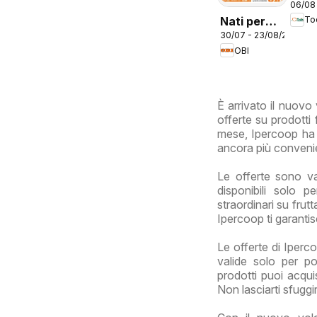
06/08
vola
Nati per
To
Lazi
30/07 - 23/08/2026
fare estate
OBI
È arrivato il nuovo
offerte su prodotti f
mese, Ipercoop ha p
ancora più conveni
Le offerte sono v
disponibili solo p
straordinari su frut
Ipercoop ti garantis
Le offerte di Iperc
valide solo per po
prodotti puoi acqui
Non lasciarti sfuggi