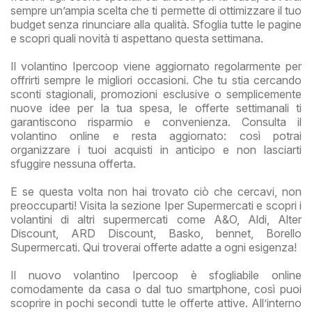
sempre un’ampia scelta che ti permette di ottimizzare il tuo
budget senza rinunciare alla qualità. Sfoglia tutte le pagine
e scopri quali novità ti aspettano questa settimana.
Il volantino Ipercoop viene aggiornato regolarmente per
offrirti sempre le migliori occasioni. Che tu stia cercando
sconti stagionali, promozioni esclusive o semplicemente
nuove idee per la tua spesa, le offerte settimanali ti
garantiscono risparmio e convenienza. Consulta il
volantino online e resta aggiornato: così potrai
organizzare i tuoi acquisti in anticipo e non lasciarti
sfuggire nessuna offerta.
E se questa volta non hai trovato ciò che cercavi, non
preoccuparti! Visita la sezione Iper Supermercati e scopri i
volantini di altri supermercati come A&O, Aldi, Alter
Discount, ARD Discount, Basko, bennet, Borello
Supermercati. Qui troverai offerte adatte a ogni esigenza!
Il nuovo volantino Ipercoop è sfogliabile online
comodamente da casa o dal tuo smartphone, così puoi
scoprire in pochi secondi tutte le offerte attive. All’interno