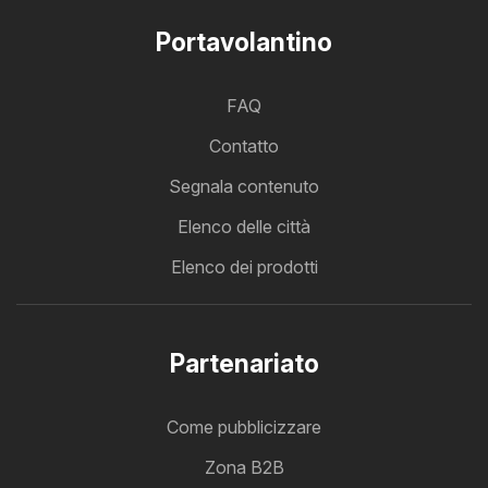
Portavolantino
FAQ
Contatto
Segnala contenuto
Elenco delle città
Elenco dei prodotti
Partenariato
Come pubblicizzare
Zona B2B