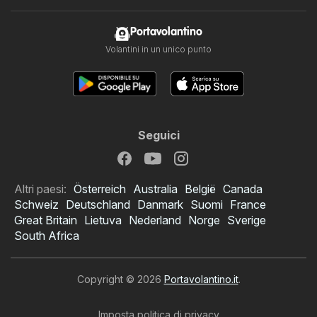
Portavolantino
Volantini in un unico punto
Seguici
Altri paesi:
Österreich
Australia
België
Canada
Schweiz
Deutschland
Danmark
Suomi
France
Great Britain
Lietuva
Nederland
Norge
Sverige
South Africa
Copyright © 2026
Portavolantino.it
.
Imposta politica di privacy